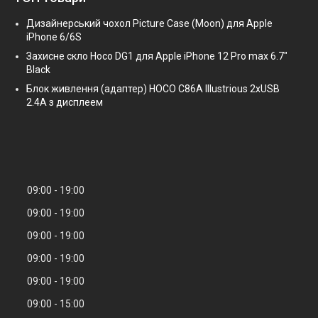
Дизайнерський чохол Picture Case (Moon) для Apple
iPhone 6/6S
Захисне скло Hoco DG1 для Apple iPhone 12 Pro max 6.7"
Black
Блок живлення (адаптер) HOCO C86A Illustrious 2xUSB
2.4A з дисплеем
09:00
19:00
09:00
19:00
09:00
19:00
09:00
19:00
09:00
19:00
09:00
15:00