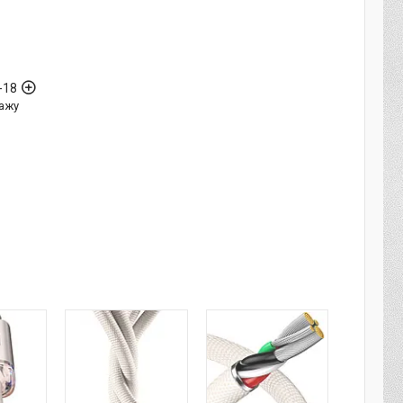
-18
ажу