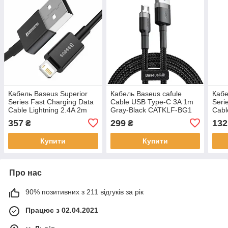
Кабель Baseus Superior
Кабель Baseus cafule
Кабе
Series Fast Charging Data
Cable USB Type-C 3A 1m
Seri
Cable Lightning 2.4A 2m
Gray-Black CATKLF-BG1
Cabl
Black CALYS-C01
Whit
357
299
132
₴
₴
Купити
Купити
Про нас
90% позитивних з 211 відгуків за рік
Працює з 02.04.2021