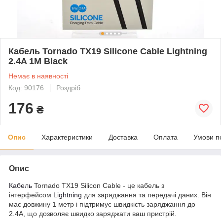
Кабель Tornado TX19 Silicone Cable Lightning
2.4A 1M Black
Немає в наявності
Код: 90176
Роздріб
176
₴
Опис
Характеристики
Доставка
Оплата
Умови п
Опис
Кабель
Tornado TX19 Silicon Cable - це кабель з
інтерфейсом
Lightning
для заряджання та передачі даних. Він
має довжину 1 метр і підтримує швидкість заряджання до
2.4А, що дозволяє швидко заряджати ваш пристрій.