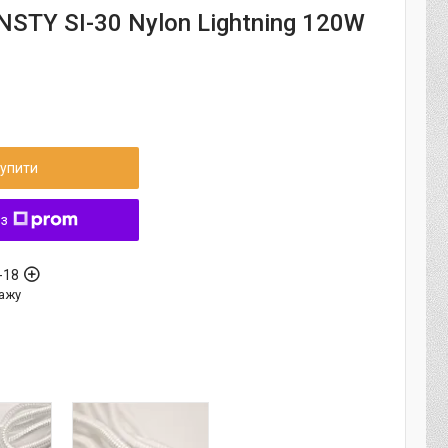
STY SI-30 Nylon Lightning 120W
упити
 з
-18
ажу