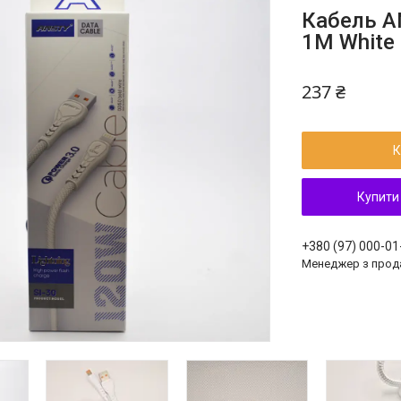
Кабель AN
1M White
237 ₴
К
Купити
+380 (97) 000-01
Менеджер з прод