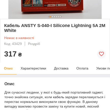
Кабель ANSTY S-040-I Silicone Lightning 5A 2M
White
Немає в наявності
Код: 43429
Роздріб
317
₴
Опис
Характеристики
Доставка
Оплата
Умови п
Опис
Для сучасної людини, у якої є будь-який портативний гаджет,
точно знайома ситуація, коли
кабель
зарядки переламується і
перестає нормально виконувати свою функцію. В даному
випадку важливо провести заміну та купити новий, якісний