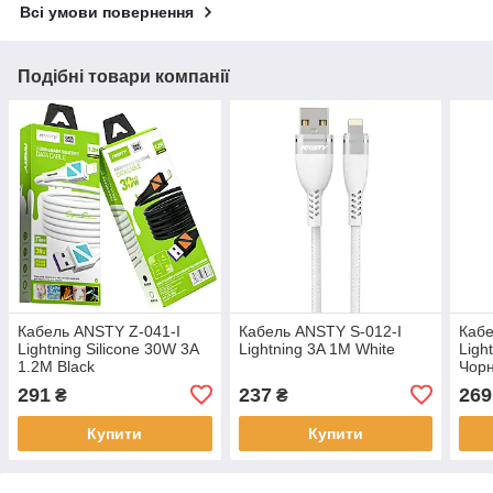
Всі умови повернення
Подібні товари компанії
Кабель ANSTY Z-041-I
Кабель ANSTY S-012-I
Кабе
Lightning Silicone 30W 3A
Lightning 3A 1M White
Ligh
1.2M Black
Чор
291
237
269
₴
₴
Купити
Купити