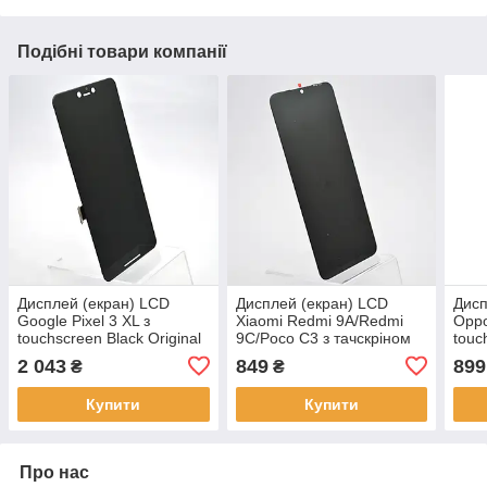
Подібні товари компанії
Дисплей (екран) LCD
Дисплей (екран) LCD
Дисп
Google Pixel 3 XL з
Xiaomi Redmi 9A/Redmi
Oppo
touchscreen Black Original
9C/Poco C3 з тачскріном
touc
Black Original
(ver
2 043
849
899
₴
₴
Купити
Купити
Про нас