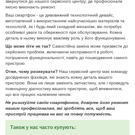
звернутися до нашого сервісного центру, де професіонали
якісно виконають ремонт.
Ваш смартфон - це дивовижний технологічний девайс,
виготовлений з використанням найсучасніших матеріалів та
технологій, як і будь-який складний механізм, він потребує
особливої уваги та обережності при обслуговуванні. Кожна
деталь в ньому виконує важливу роль у його функціонуванні.
Що може піти не так?
Самостійна заміна може призвести до
серйозних проблем, включаючи несправності в роботі,
погіршення функціональності, навіть до пошкодження самого
пристрою.
Отже, чому ризикувати?
Наш сервісний центр має команду
досвідчених фахівців, які знають кожну деталь вашого
пристрою. Вони не лише замінять запчастину, але і проведуть
повноцінну діагностику вашого пристрою, щоб впевнитися,
що все працює належним чином.
Не ризикуйте своїм смартфоном, довірте його ремонт
нашим професіоналам, які зроблять все, щоб ваш
пристрій працював на вас на повну потужність.
Також у нас часто купують: