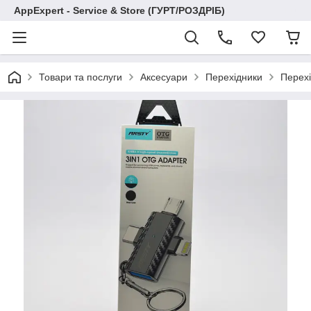
AppExpert - Service & Store (ГУРТ/РОЗДРІБ)
Товари та послуги
Аксесуари
Перехідники
Перехі