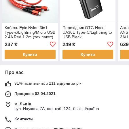
Кабель Epic Nylon 3in1
Перехідник OTG Hoco
Авто
Type-c/Lightning/Micro USB
UA36E Type-C/Lightning to
ANS
2.4A Red 1.2m (тех.пакет)
USB Black
3A/1
Type
237
249
639
₴
₴
Blac
Купити
Купити
Про нас
91% позитивних з 211 відгуків за рік
Працює з 02.04.2021
м. Львів
вул. Наукова 7А, оф. каб. 124, Львів, Україна
Контакти