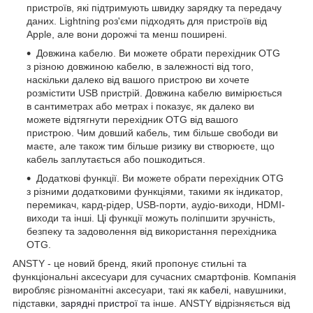
пристроїв, які підтримують швидку зарядку та передачу
даних. Lightning роз'єми підходять для пристроїв від
Apple, але вони дорожчі та менш поширені.
Довжина кабелю. Ви можете обрати перехідник OTG
з різною довжиною кабелю, в залежності від того,
наскільки далеко від вашого пристрою ви хочете
розмістити USB пристрій. Довжина кабелю вимірюється
в сантиметрах або метрах і показує, як далеко ви
можете відтягнути перехідник OTG від вашого
пристрою. Чим довший кабель, тим більше свободи ви
маєте, але також тим більше ризику ви створюєте, що
кабель заплутається або пошкодиться.
Додаткові функції. Ви можете обрати перехідник OTG
з різними додатковими функціями, такими як індикатор,
перемикач, кард-рідер, USB-порти, аудіо-виходи, HDMI-
виходи та інші. Ці функції можуть поліпшити зручність,
безпеку та задоволення від використання перехідника
OTG.
ANSTY - це новий бренд, який пропонує стильні та
функціональні аксесуари для сучасних смартфонів. Компанія
виробляє різноманітні аксесуари, такі як
кабелі
, навушники,
підставки,
зарядні пристрої
та інше. ANSTY відрізняється від