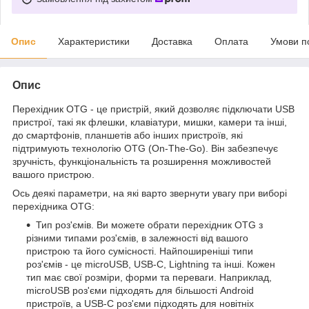
Опис
Характеристики
Доставка
Оплата
Умови п
Опис
Перехідник OTG - це пристрій, який дозволяє підключати USB
пристрої, такі як флешки, клавіатури, мишки, камери та інші,
до смартфонів, планшетів або інших пристроїв, які
підтримують технологію OTG (On-The-Go). Він забезпечує
зручність, функціональність та розширення можливостей
вашого пристрою.
Ось деякі параметри, на які варто звернути увагу при виборі
перехідника OTG:
Тип роз'ємів. Ви можете обрати перехідник OTG з
різними типами роз'ємів, в залежності від вашого
пристрою та його сумісності. Найпоширеніші типи
роз'ємів - це microUSB, USB-C, Lightning та інші. Кожен
тип має свої розміри, форми та переваги. Наприклад,
microUSB роз'єми підходять для більшості Android
пристроїв, а USB-C роз'єми підходять для новітніх