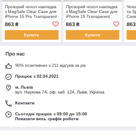
Прозорий чохол накладка
Прозорий чохол накладка
Чохо
з MagSafe Clear Case для
з MagSafe Clear Case для
та S
iPhone 15 Pro Transparent
iPhone 15 Transparent
Case
Pro 
863
863
863
₴
₴
(Про
Купити
Купити
Про нас
90% позитивних з 211 відгуків за рік
Працює з 02.04.2021
м. Львів
вул. Наукова 7А, оф. каб. 124, Львів, Україна
Контакти
Сьогодні працює з 09:00 до 15:00
Показати весь графік роботи