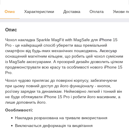
Опис
Характеристики
Доставка
Оплата
Умови п
Опис
Чохол накладка Sparkle MagFit with MagSafe для
iPhone
15
Pro - це найкращий спосіб уберегти ваш преміальний
смартфон від будь-яких механічних пошкоджень.
Аксесуар
оснащений магнітним кільцем, що робить цей чохол сумісним
із MagSafe аксесуарами. А прозорий дизайн дозволить цілком
продемонструвати всю красу та особливості нового iPhone 15
Pro.
Чохол чудово прилягає до поверхні корпусу, забезпечуючи
при цьому повний доступ до його функціоналу - кнопок,
роз'єму зарядки та динамікам. Неймовірно легкий і тонкий він
не буде обтяжувати iPhone 15 Pro і робити його масивним, а
лише доповнить його.
Особливості:
Накладка розрахована на тривале використання
Виключається деформація та вицвітання