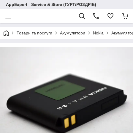
AppExpert - Service & Store (ГУРТ/РОЗДРІБ)
Товари та послуги
Акумулятори
Nokia
Акумулятор