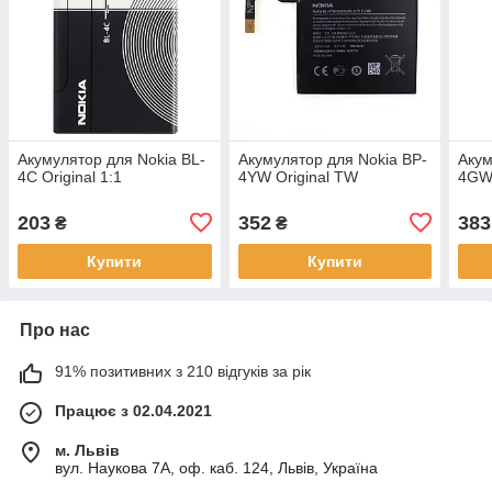
Акумулятор для Nokia BL-
Акумулятор для Nokia BP-
Акум
4C Original 1:1
4YW Original TW
4GW 
203
352
383
₴
₴
Купити
Купити
Про нас
91% позитивних з 210 відгуків за рік
Працює з 02.04.2021
м. Львів
вул. Наукова 7А, оф. каб. 124, Львів, Україна