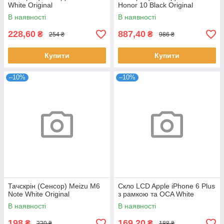
White Original
Honor 10 Black Original
В наявності
В наявності
228,60
887,40
₴
₴
254 ₴
986 ₴
Купити
Купити
–10%
–10%
Тачскрін (Сенсор) Meizu M6
Скло LCD Apple iPhone 6 Plus
Note White Original
з рамкою та OCA White
В наявності
В наявності
198
169,20
₴
₴
220 ₴
188 ₴