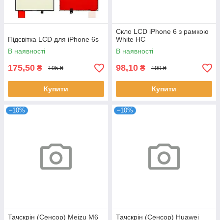
Скло LCD iPhone 6 з рамкою
Підсвітка LCD для iPhone 6s
White HC
В наявності
В наявності
175,50
98,10
₴
₴
195 ₴
109 ₴
Купити
Купити
–10%
–10%
Тачскрін (Сенсор) Meizu M6
Тачскрін (Сенсор) Huawei