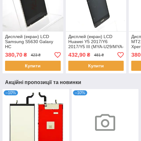
Дисплей (екран) LCD
Дисплей (екран) LCD
Дисп
Samsung S5630 Galaxy
Huawei Y5 2017/Y6
MT21
HC
2017/Y5 III (MYA-U29/MYA-
Xper
L02/MYA-L22) з тачскріном
380,70
432,90
380
₴
₴
423 ₴
481 ₴
Black Origi
Купити
Купити
Акційні пропозиції та новинки
–10%
–10%