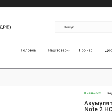
ЗДРІБ)
Головна
Наш товар
Про нас
Дос
В наявності
Ко
Акумулят
Note 2 H