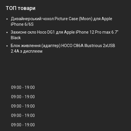
ТОП товари
Дизайнерський чохол Picture Case (Moon) для Apple
iPhone 6/6S
Захисне скло Hoco DG1 для Apple iPhone 12 Pro max 6.7"
Black
Блок живлення (адаптер) HOCO C86A Illustrious 2xUSB
2.4A з дисплеем
09:00
19:00
09:00
19:00
09:00
19:00
09:00
19:00
09:00
19:00