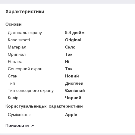
Характеристики
Основні
Діагональ екрану
5.4 дюйм
Клас якості
Original
Матеріал
Скло
Оригінал
Так
Репліка
Ні
Сенсорний екран
Так
Стан
Новий
Тип
Дисплей
Тип сенсорного екрану
Ємнісний
Колір
Чорний
Користувальницькі характеристики
Сумісність з
Apple
Приховати