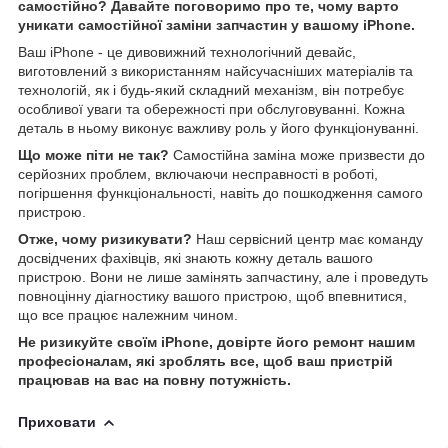
самостійно? Давайте поговоримо про те, чому варто
уникати самостійної заміни запчастин у вашому iPhone.
Ваш iPhone - це дивовижний технологічний девайс,
виготовлений з використанням найсучасніших матеріалів та
технологій, як і будь-який складний механізм, він потребує
особливої уваги та обережності при обслуговуванні. Кожна
деталь в ньому виконує важливу роль у його функціонуванні.
Що може піти не так?
Самостійна заміна може призвести до
серйозних проблем, включаючи несправності в роботі,
погіршення функціональності, навіть до пошкодження самого
пристрою.
Отже, чому ризикувати?
Наш сервісний центр має команду
досвідчених фахівців, які знають кожну деталь вашого
пристрою. Вони не лише замінять запчастину, але і проведуть
повноцінну діагностику вашого пристрою, щоб впевнитися,
що все працює належним чином.
Не ризикуйте своїм iPhone, довірте його ремонт нашим
професіоналам, які зроблять все, щоб ваш пристрій
працював на вас на повну потужність.
Приховати