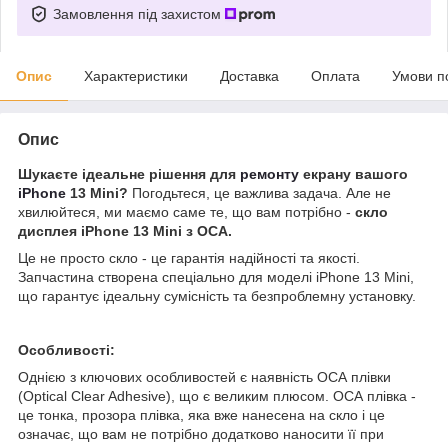
Замовлення під захистом
Опис
Характеристики
Доставка
Оплата
Умови п
Опис
Шукаєте ідеальне рішення для
ремонту
екрану вашого
iPhone
13 Mini?
Погодьтеся, це важлива задача. Але не
хвилюйтеся, ми маємо саме те, що вам потрібно -
скло
дисплея iPhone 13 Mini з OCA.
Це не просто скло - це гарантія надійності та якості.
Запчастина створена спеціально для моделі iPhone 13 Mini,
що гарантує ідеальну сумісність та безпроблемну установку.
Особливості:
Однією з ключових особливостей є наявність ОСА плівки
(Optical Clear Adhesive), що є великим плюсом. ОСА плівка -
це тонка, прозора плівка, яка вже нанесена на скло і це
означає, що вам не потрібно додатково наносити її при