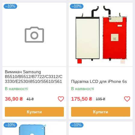
–10%
–10%
Вимикач Samsung
B5510/B5512/B7722/C3312/C
3330/E2530/i8510/S5610/S61
Підсвітка LCD для iPhone 6s
02
В наявності
В наявності
36,90
175,50
₴
₴
41 ₴
195 ₴
Купити
Купити
–10%
–10%