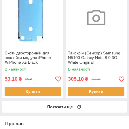
Скотч двосторонній для
Тачскрін (Сенсор) Samsung
поклейки модуля iPhone
N5100 Galaxy Note 8.0 3G
X/iPhone Xs Black
White Original
В наявності
В наявності
53,10
305,10
₴
₴
59 ₴
339 ₴
Купити
Купити
Показати ще
Про нас