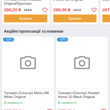
Original/Оригінал
286,20
288,90
267
₴
₴
318 ₴
321 ₴
Купити
Купити
Акційні пропозиції та новинки
–10%
–10%
Тачскрін (Сенсор) Meizu M6
Тачскрін (Сенсор) Huawei
White Original
Honor 10 Black Original
В наявності
В наявності