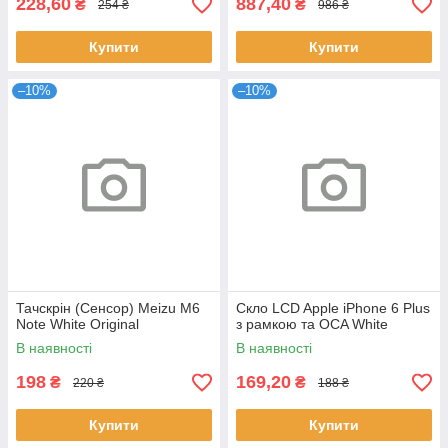
228,60
887,40
₴
₴
254 ₴
986 ₴
Купити
Купити
–10%
–10%
Тачскрін (Сенсор) Meizu M6
Скло LCD Apple iPhone 6 Plus
Note White Original
з рамкою та OCA White
В наявності
В наявності
198
169,20
₴
₴
220 ₴
188 ₴
Купити
Купити