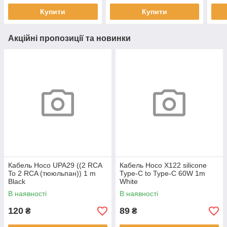
Купити
Купити
Акційні пропозиції та новинки
Кабель Hoco UPA29 ((2 RCA
Кабель Hoco X122 silicone
To 2 RCA (тююльпан)) 1 m
Type-C to Type-C 60W 1m
Black
White
В наявності
В наявності
120
89
₴
₴