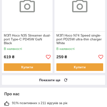
МЗП Hoco N35 Streamer dual-
МЗП Hoco N74 Speed single-
port Type-C PD45W GaN
port PD25W ultra-thin charger
Black
White
В наявності
В наявності
619
259
₴
₴
Купити
Купити
Показати ще
Про нас
91% позитивних з 211 відгуків за рік