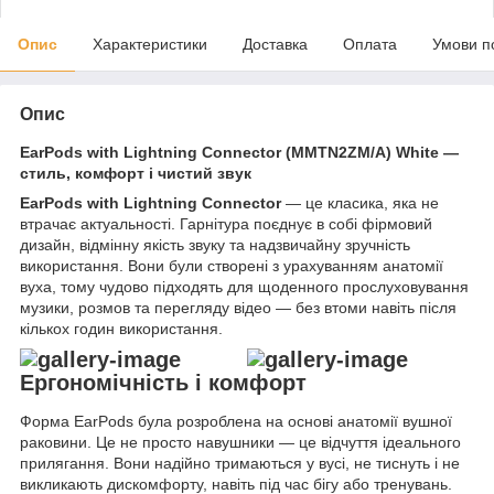
Опис
Характеристики
Доставка
Оплата
Умови п
Опис
EarPods with Lightning Connector (MMTN2ZM/A) White —
стиль, комфорт і чистий звук
EarPods with Lightning Connector
— це класика, яка не
втрачає актуальності. Гарнітура поєднує в собі фірмовий
дизайн, відмінну якість звуку та надзвичайну зручність
використання. Вони були створені з урахуванням анатомії
вуха, тому чудово підходять для щоденного прослуховування
музики, розмов та перегляду відео — без втоми навіть після
кількох годин використання.
Ергономічність і комфорт
Форма EarPods була розроблена на основі анатомії вушної
раковини. Це не просто навушники — це відчуття ідеального
прилягання. Вони надійно тримаються у вусі, не тиснуть і не
викликають дискомфорту, навіть під час бігу або тренувань.