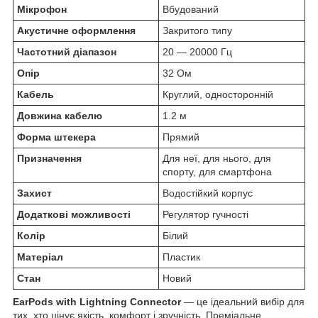
Мікрофон
Вбудований
Акустичне оформлення
Закритого типу
Частотний діапазон
20 — 20000 Гц
Опір
32 Ом
Кабель
Круглий, односторонній
Довжина кабелю
1.2 м
Форма штекера
Прямий
Призначення
Для неї, для нього, для
спорту, для смартфона
Захист
Водостійкий корпус
Додаткові можливості
Регулятор гучності
Колір
Білий
Матеріал
Пластик
Стан
Новий
EarPods with Lightning Connector
— це ідеальний вибір для
тих, хто цінує якість, комфорт і зручність. Преміальне