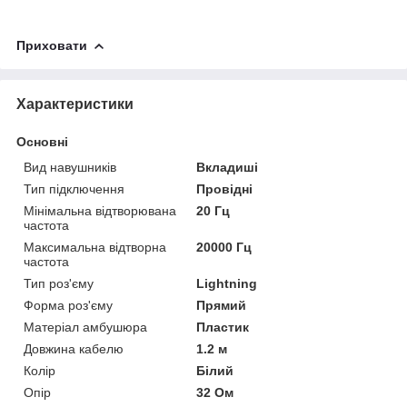
Приховати
Характеристики
Основні
Вид навушників
Вкладиші
Тип підключення
Провідні
Мінімальна відтворювана
20 Гц
частота
Максимальна відтворна
20000 Гц
частота
Тип роз'єму
Lightning
Форма роз'єму
Прямий
Матеріал амбушюра
Пластик
Довжина кабелю
1.2 м
Колір
Білий
Опір
32 Ом