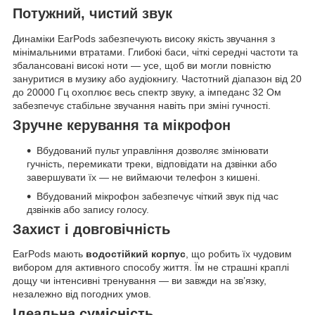
Потужний, чистий звук
Динаміки EarPods забезпечують високу якість звучання з
мінімальними втратами. Глибокі баси, чіткі середні частоти та
збалансовані високі ноти — усе, щоб ви могли повністю
зануритися в музику або аудіокнигу. Частотний діапазон від 20
до 20000 Гц охоплює весь спектр звуку, а імпеданс 32 Ом
забезпечує стабільне звучання навіть при зміні гучності.
Зручне керування та мікрофон
Вбудований пульт управління дозволяє змінювати
гучність, перемикати треки, відповідати на дзвінки або
завершувати їх — не виймаючи телефон з кишені.
Вбудований мікрофон забезпечує чіткий звук під час
дзвінків або запису голосу.
Захист і довговічність
EarPods мають
водостійкий корпус
, що робить їх чудовим
вибором для активного способу життя. Їм не страшні краплі
дощу чи інтенсивні тренування — ви завжди на зв’язку,
незалежно від погодних умов.
Ідеальна сумісність