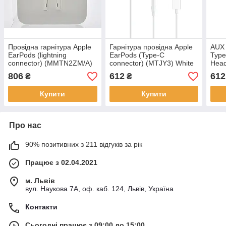
Провідна гарнітура Apple
Гарнітура провідна Apple
AUX 
EarPods (lightning
EarPods (Type-C
Type
connector) (MMTN2ZM/A)
connector) (MTJY3) White
Head
A1748 White (тех.пакет)
(Білий) HC
A21
806
612
612
₴
₴
Whit
Купити
Купити
Про нас
90% позитивних з 211 відгуків за рік
Працює з 02.04.2021
м. Львів
вул. Наукова 7А, оф. каб. 124, Львів, Україна
Контакти
Сьогодні працює з 09:00 до 15:00