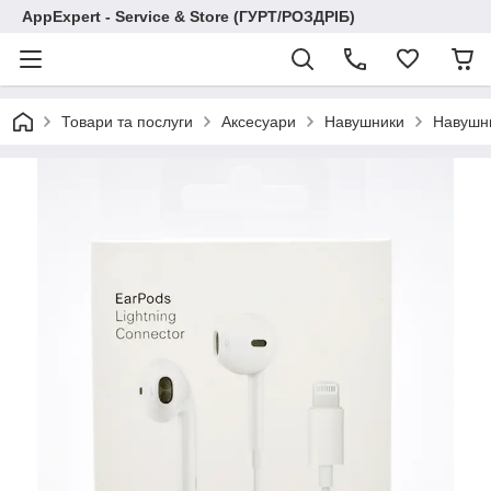
AppExpert - Service & Store (ГУРТ/РОЗДРІБ)
Товари та послуги
Аксесуари
Навушники
Навушни