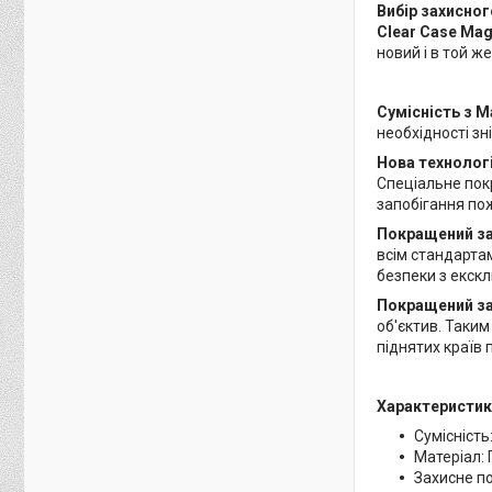
Вибір захисног
Clear Case Mag
новий і в той ж
Сумісність з M
необхідності зн
Нова технологі
Спеціальне покр
запобігання по
Покращений зах
всім стандарта
безпеки з екск
Покращений за
об'єктив. Таким
піднятих країв 
Характеристик
Сумісність
Матеріал:
Захисне п