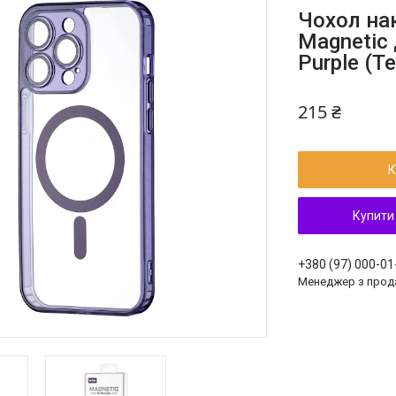
Чохол нак
Magnetic 
Purple (Т
215 ₴
К
Купити
+380 (97) 000-01
Менеджер з прод