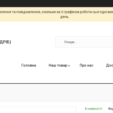
ення та повідомлення, оскільки за її графіком роботи сьогодні в
день.
ЗДРІБ)
Головна
Наш товар
Про нас
Дос
В наявності
Ко