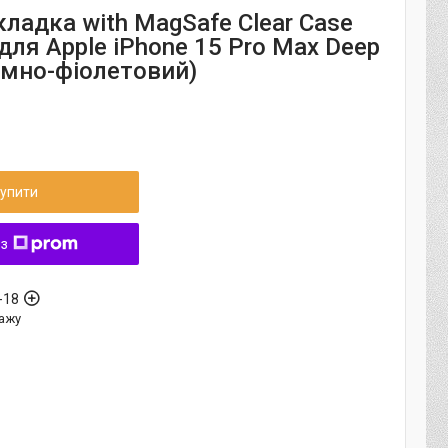
ладка with MagSafe Clear Case
для Apple iPhone 15 Pro Max Deep
емно-фіолетовий)
упити
 з
-18
ажу