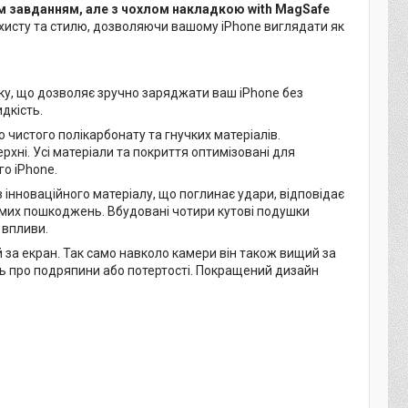
им завданням, але з чохлом накладкою with MagSafe
хисту та стилю, дозволяючи вашому iPhone виглядати як
ку, що дозволяє зручно заряджати ваш iPhone без
идкість.
чистого полікарбонату та гнучких матеріалів.
хні. Усі матеріали та покриття оптимізовані для
о iPhone.
інноваційного матеріалу, що поглинає удари, відповідає
имих пошкоджень. Вбудовані чотири кутові подушки
 впливи.
за екран. Так само навколо камери він також вищий за
сь про подряпини або потертості. Покращений дизайн