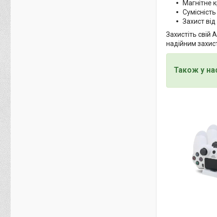
Магнітне к
Сумісність
Захист від
Захистіть свій 
надійним захис
Також у на