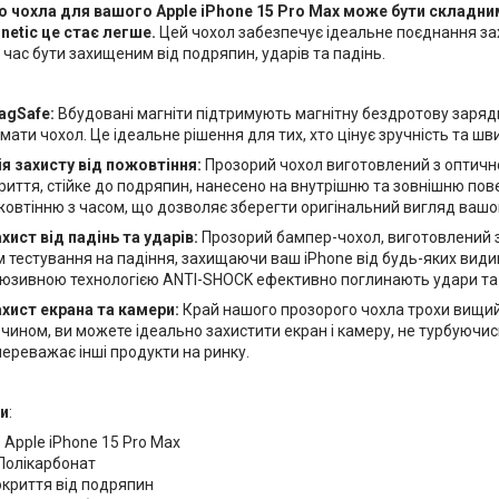
о чохла для вашого Apple iPhone 15 Pro Max може бути складн
netic це стає легше.
Цей чохол забезпечує ідеальне поєднання за
е час бути захищеним від подряпин, ударів та падінь.
agSafe:
Вбудовані магніти підтримують магнітну бездротову заряд
імати чохол. Це ідеальне рішення для тих, хто цінує зручність та шв
я захисту від пожовтіння:
Прозорий чохол виготовлений з оптично 
иття, стійке до подряпин, нанесено на внутрішню та зовнішню повер
жовтінню з часом, що дозволяє зберегти оригінальний вигляд вашог
ист від падінь та ударів:
Прозорий бампер-чохол, виготовлений з 
м тестування на падіння, захищаючи ваш iPhone від будь-яких вид
люзивною технологією ANTI-SHOCK ефективно поглинають удари та
хист екрана та камери:
Край нашого прозорого чохла трохи вищий 
 чином, ви можете ідеально захистити екран і камеру, не турбуючи
переважає інші продукти на ринку.
и
:
: Apple iPhone 15 Pro Max
 Полікарбонат
окриття від подряпин