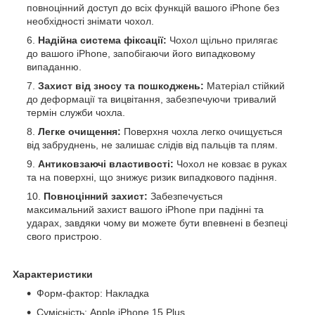
повноцінний доступ до всіх функцій вашого iPhone без
необхідності знімати чохол.
Надійна система фіксації:
Чохол щільно прилягає
до вашого iPhone, запобігаючи його випадковому
випаданню.
Захист від зносу та пошкоджень:
Матеріал стійкий
до деформації та вицвітання, забезпечуючи тривалий
термін служби чохла.
Легке очищення:
Поверхня чохла легко очищується
від забруднень, не залишає слідів від пальців та плям.
Антиковзаючі властивості:
Чохол не ковзає в руках
та на поверхні, що знижує ризик випадкового падіння.
Повноцінний захист:
Забезпечується
максимальний захист вашого iPhone при падінні та
ударах, завдяки чому ви можете бути впевнені в безпеці
свого пристрою.
Характеристики
Форм-фактор: Накладка
Сумісність: Apple iPhone 15 Plus