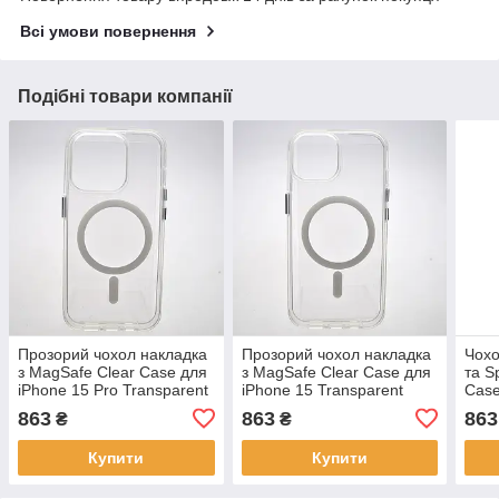
Всі умови повернення
Подібні товари компанії
Прозорий чохол накладка
Прозорий чохол накладка
Чохо
з MagSafe Clear Case для
з MagSafe Clear Case для
та S
iPhone 15 Pro Transparent
iPhone 15 Transparent
Case
Tran
863
863
863
₴
₴
Купити
Купити