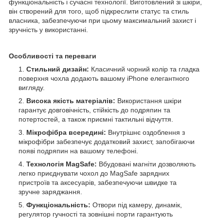
функціональність і сучасні технології. Виготовлений зі шкіри,
він створений для того, щоб підкреслити статус та стиль
власника, забезпечуючи при цьому максимальний захист і
зручність у використанні.
Особливості та переваги
Стильний дизайн:
Класичний чорний колір та гладка
поверхня чохла додають вашому iPhone елегантного
вигляду.
Висока якість матеріалів:
Використання шкіри
гарантує довговічність, стійкість до подряпин та
потертостей, а також приємні тактильні відчуття.
Мікрофібра всередині:
Внутрішнє оздоблення з
мікрофібри забезпечує додатковий захист, запобігаючи
появі подряпин на вашому телефоні.
Технологія MagSafe:
Вбудовані магніти дозволяють
легко приєднувати чохол до MagSafe зарядних
пристроїв та аксесуарів, забезпечуючи швидке та
зручне заряджання.
Функціональність:
Отвори під камеру, динамік,
регулятор гучності та зовнішні порти гарантують