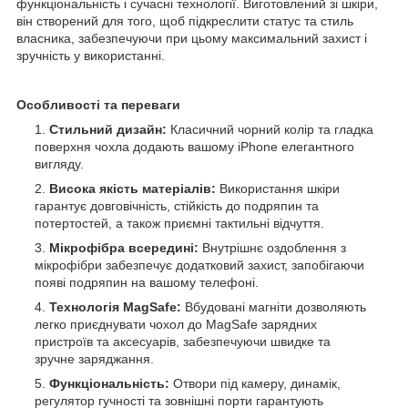
функціональність і сучасні технології. Виготовлений зі шкіри,
він створений для того, щоб підкреслити статус та стиль
власника, забезпечуючи при цьому максимальний захист і
зручність у використанні.
Особливості та переваги
Стильний дизайн:
Класичний чорний колір та гладка
поверхня чохла додають вашому iPhone елегантного
вигляду.
Висока якість матеріалів:
Використання шкіри
гарантує довговічність, стійкість до подряпин та
потертостей, а також приємні тактильні відчуття.
Мікрофібра всередині:
Внутрішнє оздоблення з
мікрофібри забезпечує додатковий захист, запобігаючи
появі подряпин на вашому телефоні.
Технологія MagSafe:
Вбудовані магніти дозволяють
легко приєднувати чохол до MagSafe зарядних
пристроїв та аксесуарів, забезпечуючи швидке та
зручне заряджання.
Функціональність:
Отвори під камеру, динамік,
регулятор гучності та зовнішні порти гарантують