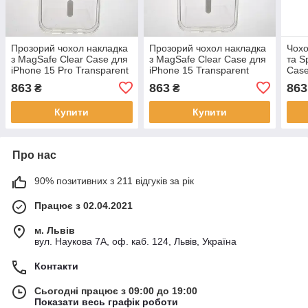
Прозорий чохол накладка
Прозорий чохол накладка
Чохо
з MagSafe Clear Case для
з MagSafe Clear Case для
та S
iPhone 15 Pro Transparent
iPhone 15 Transparent
Case
Tran
863
863
863
₴
₴
Купити
Купити
Про нас
90% позитивних з 211 відгуків за рік
Працює з 02.04.2021
м. Львів
вул. Наукова 7А, оф. каб. 124, Львів, Україна
Контакти
Сьогодні працює з 09:00 до 19:00
Показати весь графік роботи