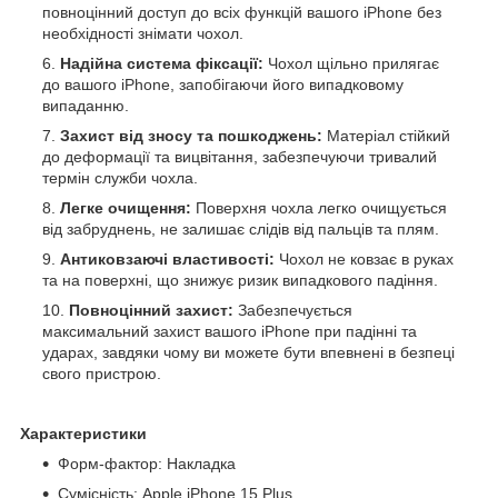
повноцінний доступ до всіх функцій вашого iPhone без
необхідності знімати чохол.
Надійна система фіксації:
Чохол щільно прилягає
до вашого iPhone, запобігаючи його випадковому
випаданню.
Захист від зносу та пошкоджень:
Матеріал стійкий
до деформації та вицвітання, забезпечуючи тривалий
термін служби чохла.
Легке очищення:
Поверхня чохла легко очищується
від забруднень, не залишає слідів від пальців та плям.
Антиковзаючі властивості:
Чохол не ковзає в руках
та на поверхні, що знижує ризик випадкового падіння.
Повноцінний захист:
Забезпечується
максимальний захист вашого iPhone при падінні та
ударах, завдяки чому ви можете бути впевнені в безпеці
свого пристрою.
Характеристики
Форм-фактор: Накладка
Сумісність: Apple iPhone 15 Plus