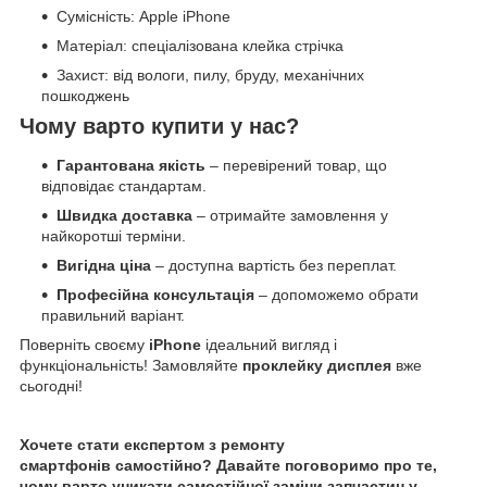
Сумісність: Apple iPhone
Матеріал: спеціалізована клейка стрічка
Захист: від вологи, пилу, бруду, механічних
пошкоджень
Чому варто купити у нас?
Гарантована якість
– перевірений товар, що
відповідає стандартам.
Швидка доставка
– отримайте замовлення у
найкоротші терміни.
Вигідна ціна
– доступна вартість без переплат.
Професійна консультація
– допоможемо обрати
правильний варіант.
Поверніть своєму
iPhone
ідеальний вигляд і
функціональність! Замовляйте
проклейку дисплея
вже
сьогодні!
Хочете стати експертом з ремонту
смартфонів самостійно? Давайте поговоримо про те,
чому варто уникати самостійної заміни запчастин у