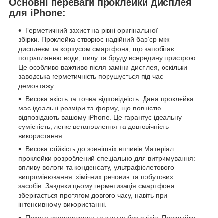
Основні переваги проклейки дисплея
для iPhone:
Герметичний захист на рівні оригінальної
збірки. Проклейка створює надійний бар’єр між
дисплеєм та корпусом смартфона, що запобігає
потраплянню води, пилу та бруду всередину пристрою.
Це особливо важливо після заміни дисплея, оскільки
заводська герметичність порушується під час
демонтажу.
Висока якість та точна відповідність. Дана проклейка
має ідеальні розміри та форму, що повністю
відповідають вашому iPhone. Це гарантує ідеальну
сумісність, легке встановлення та довговічність
використання.
Висока стійкість до зовнішніх впливів Матеріал
проклейки розроблений спеціально для витримування:
впливу вологи та конденсату, ультрафіолетового
випромінювання, хімічних речовин та побутових
засобів. Завдяки цьому герметизація смартфона
зберігається протягом довгого часу, навіть при
інтенсивному використанні.
Просте встановлення та зняття без слідів. Проклейка