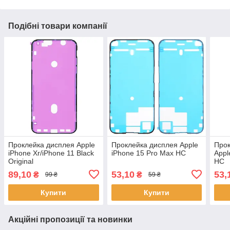
Подібні товари компанії
Проклейка дисплея Apple
Проклейка дисплея Apple
Прок
iPhone Xr/iPhone 11 Black
iPhone 15 Pro Max HC
Appl
Original
HC
89,10
53,10
53,
₴
₴
99 ₴
59 ₴
Купити
Купити
Акційні пропозиції та новинки