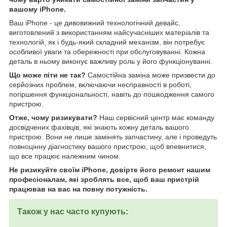
вашому iPhone
.
Ваш iPhone - це дивовижний технологічний девайс,
виготовлений з використанням найсучасніших матеріалів та
технологій, як і будь-який складний механізм, він потребує
особливої уваги та обережності при обслуговуванні. Кожна
деталь в ньому виконує важливу роль у його функціонуванні.
Що може піти не так?
Самостійна заміна може призвести до
серйозних проблем, включаючи несправності в роботі,
погіршення функціональності, навіть до пошкодження самого
пристрою.
Отже, чому ризикувати?
Наш сервісний центр має команду
досвідчених фахівців, які знають кожну деталь вашого
пристрою. Вони не лише замінять запчастину, але і проведуть
повноцінну діагностику вашого пристрою, щоб впевнитися,
що все працює належним чином.
Не ризикуйте своїм iPhone
, довірте його ремонт нашим
професіоналам, які зроблять все, щоб ваш пристрій
працював на вас на повну потужність.
Також у нас часто купують: