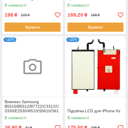
В наявності
В наявності
198
169,20
₴
₴
220 ₴
188 ₴
Купити
Купити
–10%
–10%
Вимикач Samsung
B5510/B5512/B7722/C3312/C
3330/E2530/i8510/S5610/S61
Підсвітка LCD для iPhone 6s
02
В наявності
В наявності
36,90
175,50
₴
₴
41 ₴
195 ₴