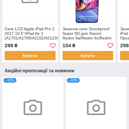
Скло LCD Apple iPad Pro 2
Захисне скло Snockproof
Захи
2017 10.5''/iPad Air 3
Super 9D для Xiaomi
iPad
(A1701/A1709/A2152/A2123/A2154)
Redmi 9a/Redmi 9c/Redmi
Про
з ОСА Black HC
10a/Redmi A1/A1+/A2/A2+
299
154
298
₴
₴
Black
Купити
Купити
Акційні пропозиції та новинки
–10%
–10%