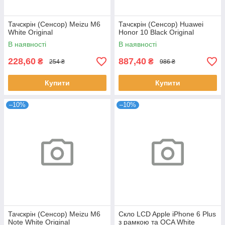
Тачскрін (Сенсор) Meizu M6
Тачскрін (Сенсор) Huawei
White Original
Honor 10 Black Original
В наявності
В наявності
228,60
887,40
₴
₴
254 ₴
986 ₴
Купити
Купити
–10%
–10%
Тачскрін (Сенсор) Meizu M6
Скло LCD Apple iPhone 6 Plus
Note White Original
з рамкою та OCA White