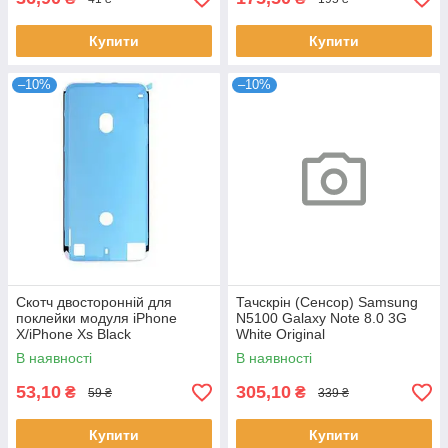
Купити
Купити
–10%
–10%
Скотч двосторонній для
Тачскрін (Сенсор) Samsung
поклейки модуля iPhone
N5100 Galaxy Note 8.0 3G
X/iPhone Xs Black
White Original
В наявності
В наявності
53,10
305,10
₴
₴
59 ₴
339 ₴
Купити
Купити