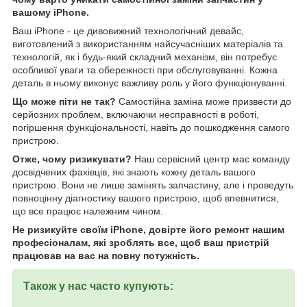
вашому iPhone
.
Ваш iPhone - це дивовижний технологічний девайс,
виготовлений з використанням найсучасніших матеріалів та
технологій, як і будь-який складний механізм, він потребує
особливої уваги та обережності при обслуговуванні. Кожна
деталь в ньому виконує важливу роль у його функціонуванні.
Що може піти не так?
Самостійна заміна може призвести до
серйозних проблем, включаючи несправності в роботі,
погіршення функціональності, навіть до пошкодження самого
пристрою.
Отже, чому ризикувати?
Наш сервісний центр має команду
досвідчених фахівців, які знають кожну деталь вашого
пристрою. Вони не лише замінять запчастину, але і проведуть
повноцінну діагностику вашого пристрою, щоб впевнитися,
що все працює належним чином.
Не ризикуйте своїм iPhone
, довірте його ремонт нашим
професіоналам, які зроблять все, щоб ваш пристрій
працював на вас на повну потужність.
Також у нас часто купують: