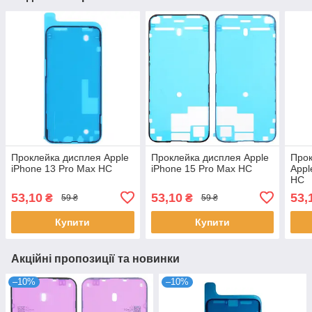
Проклейка дисплея Apple
Проклейка дисплея Apple
Прок
iPhone 13 Pro Max HC
iPhone 15 Pro Max HC
Appl
HC
53,10
53,10
53,
₴
₴
59 ₴
59 ₴
Купити
Купити
Акційні пропозиції та новинки
–10%
–10%