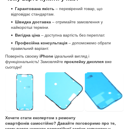
Гарантована якість
– перевірений товар, що
відповідає стандартам.
Швидка доставка
– отримайте замовлення у
найкоротші терміни.
Вигідна ціна
– доступна вартість без переплат.
Професійна консультація
– допоможемо обрати
правильний варіант.
Поверніть своєму
iPhone
ідеальний вигляд і
функціональність! Замовляйте
проклейку дисплея
вже
сьогодні!
Хочете стати експертом з ремонту
смартфонів самостійно? Давайте поговоримо про те,
чому варто уникати самостійної заміни запчастин у