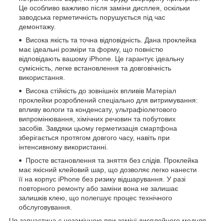
Це особливо важливо після заміни дисплея, оскільки
заводська герметичність порушується під час
демонтажу.
Висока якість та точна відповідність. Дана проклейка
має ідеальні розміри та форму, що повністю
відповідають вашому iPhone. Це гарантує ідеальну
сумісність, легке встановлення та довговічність
використання.
Висока стійкість до зовнішніх впливів Матеріал
проклейки розроблений спеціально для витримування:
впливу вологи та конденсату, ультрафіолетового
випромінювання, хімічних речовин та побутових
засобів. Завдяки цьому герметизація смартфона
зберігається протягом довгого часу, навіть при
інтенсивному використанні.
Просте встановлення та зняття без слідів. Проклейка
має якісний клейовий шар, що дозволяє легко нанести
її на корпус iPhone без ризику відшарування. У разі
повторного ремонту або заміни вона не залишає
залишків клею, що полегшує процес технічного
обслуговування.
Ця запчастина є незамінною при заміні дисплейного модуля