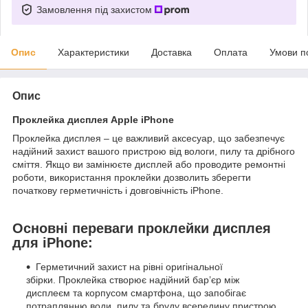
Замовлення під захистом
Опис
Характеристики
Доставка
Оплата
Умови п
Опис
Проклейка дисплея Apple iPhone
Проклейка дисплея – це важливий аксесуар, що забезпечує
надійний захист вашого пристрою від вологи, пилу та дрібного
сміття. Якщо ви замінюєте дисплей або проводите ремонтні
роботи, використання проклейки дозволить зберегти
початкову герметичність і довговічність iPhone.
Основні переваги проклейки дисплея
для iPhone:
Герметичний захист на рівні оригінальної
збірки. Проклейка створює надійний бар’єр між
дисплеєм та корпусом смартфона, що запобігає
потраплянню води, пилу та бруду всередину пристрою.