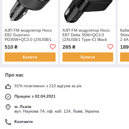
АЗП FM модулятор Hoco
АЗП FM модулятор Hoco
Кабе
E82 Guerrero
E87 Delta 35W+QC3.0
Shin
PD30W+QC3.0 (2XUSB/1
(2XUSB/1 Type-C) Black
2.4A
Type-C) Black
CAJ
510
265
189
₴
₴
Купити
Купити
Про нас
91% позитивних з 210 відгуків за рік
Працює з 02.04.2021
м. Львів
вул. Наукова 7А, оф. каб. 124, Львів, Україна
Контакти