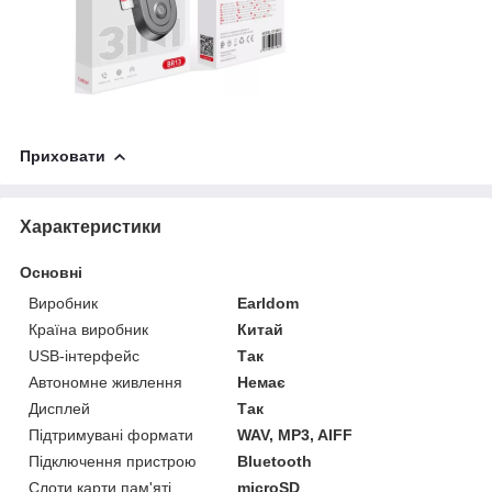
Приховати
Характеристики
Основні
Виробник
Earldom
Країна виробник
Китай
USB-інтерфейс
Так
Автономне живлення
Немає
Дисплей
Так
Підтримувані формати
WAV, MP3, AIFF
Підключення пристрою
Bluetooth
Слоти карти пам'яті
microSD