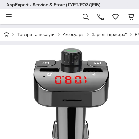
AppExpert - Service & Store (ГУРТ/РОЗДРІБ)
Товари та послуги
Аксесуари
Зарядні пристрої
F