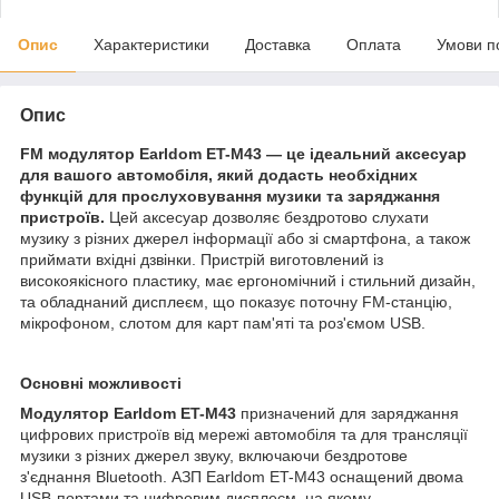
Опис
Характеристики
Доставка
Оплата
Умови п
Опис
FM модулятор Earldom ET-M43 — це ідеальний аксесуар
для вашого автомобіля, який додасть необхідних
функцій для прослуховування музики та заряджання
пристроїв.
Цей аксесуар дозволяє бездротово слухати
музику з різних джерел інформації або зі смартфона, а також
приймати вхідні дзвінки. Пристрій виготовлений із
високоякісного пластику, має ергономічний і стильний дизайн,
та обладнаний дисплеєм, що показує поточну FM-станцію,
мікрофоном, слотом для карт пам'яті та роз'ємом USB.
Основні можливості
Модулятор Earldom ET-M43
призначений для заряджання
цифрових пристроїв від мережі автомобіля та для трансляції
музики з різних джерел звуку, включаючи бездротове
з'єднання Bluetooth. АЗП Earldom ET-M43 оснащений двома
USB-портами та цифровим дисплеєм, на якому