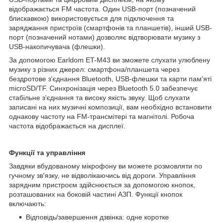
відображається FM частота. Один USB-порт (позначений
блискавкою) використовується для підключення та
заряджання пристроїв (смартфонів та планшетів), інший USB-
порт (позначений нотами) дозволяє відтворювати музику з
USB-накопичувача (флешки).
За допомогою Earldom ET-M43 ви зможете слухати улюблену
музику з різних джерел: смартфона/планшета через
бездротове з'єднання Bluetooth, USB-флешки та карти пам'яті
microSD/TF. Синхронізація через Bluetooth 5.0 забезпечує
стабільне з'єднання та високу якість звуку. Щоб слухати
записані на них музичні композиції, вам необхідно встановити
однакову частоту на FM-трансмітері та магнітолі. Робоча
частота відображається на дисплеї.
Функції та управління
Завдяки вбудованому мікрофону ви можете розмовляти по
гучному зв'язку, не відволікаючись від дороги. Управління
зарядним пристроєм здійснюється за допомогою кнопок,
розташованих на боковій частині АЗП. Функції кнопок
включають:
Відповідь/завершення дзвінка: одне коротке