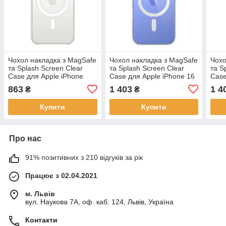
Чохол накладка з MagSafe
Чохол накладка з MagSafe
Чохо
та Splash Screen Clear
та Splash Screen Clear
та S
Case для Apple iPhone
Case для Apple iPhone 16
Case
12/12 Pro Transparent
Transparent (Прозорий)
Plus
863
1 403
1 4
₴
₴
(Прозорий)
(Про
Купити
Купити
Про нас
91% позитивних з 210 відгуків за рік
Працює з 02.04.2021
м. Львів
вул. Наукова 7А, оф. каб. 124, Львів, Україна
Контакти