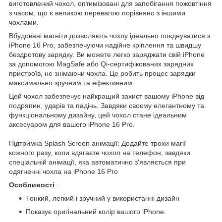
виготовлений чохол, оптимізовані для запобігання пожовтіння
з часом, що є великою перевагою порівняно з іншими
чохлами.
Вбудовані магніти дозволяють чохлу ідеально поєднуватися з
iPhone 16 Pro, забезпечуючи надійне кріплення та швидшу
бездротову зарядку. Ви можете легко заряджати свій iPhone
за допомогою MagSafe або Qi-сертифікованих зарядних
пристроїв, не знімаючи чохла. Це робить процес зарядки
максимально зручним та ефективним.
Цей чохол забезпечує найкращий захист вашому iPhone від
подряпин, ударів та падінь. Завдяки своєму елегантному та
функціональному дизайну, цей чохол стане ідеальним
аксесуаром для вашого iPhone 16 Pro.
Підтримка Splash Screen анімації: Додайте трохи магії
кожного разу, коли вдягаєте чохол на телефон, завдяки
спеціальній анімації, яка автоматично з'являється при
одягненні чохла на iPhone 16 Pro
Особливості
:
Тонкий, легкий і зручний у використанні дизайн
Показує оригінальний колір вашого iPhone.