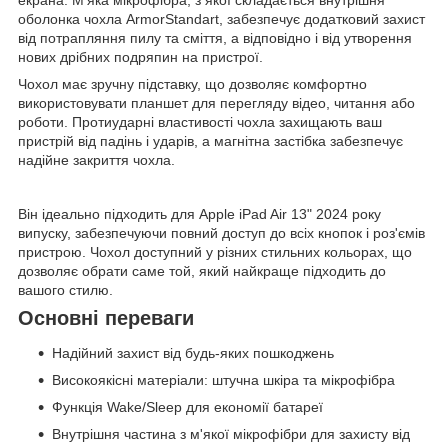
оболонка чохла ArmorStandart, забезпечує додатковий захист
від потрапляння пилу та сміття, а відповідно і від утворення
нових дрібних подряпин на пристрої.
Чохол має зручну підставку, що дозволяє комфортно
використовувати планшет для перегляду відео, читання або
роботи. Протиударні властивості чохла захищають ваш
пристрій від падінь і ударів, а магнітна застібка забезпечує
надійне закриття чохла.
Він ідеально підходить для Apple iPad Air 13" 2024 року
випуску, забезпечуючи повний доступ до всіх кнопок і роз'ємів
пристрою. Чохол доступний у різних стильних кольорах, що
дозволяє обрати саме той, який найкраще підходить до
вашого стилю.
Основні переваги
Надійний захист від будь-яких пошкоджень
Високоякісні матеріали: штучна шкіра та мікрофібра
Функція Wake/Sleep для економії батареї
Внутрішня частина з м'якої мікрофібри для захисту від