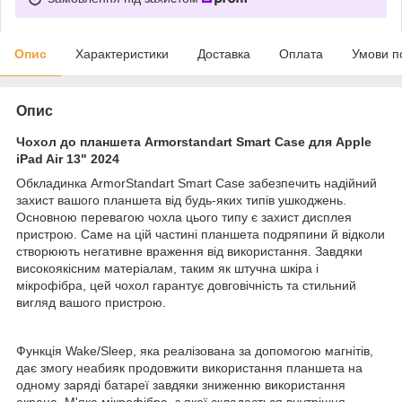
Опис
Характеристики
Доставка
Оплата
Умови п
Опис
Чохол до планшета Armorstandart Smart Case для Apple
iPad Air 13" 2024
Обкладинка ArmorStandart Smart Case забезпечить надійний
захист вашого планшета від будь-яких типів ушкоджень.
Основною перевагою чохла цього типу є захист дисплея
пристрою. Саме на цій частині планшета подряпини й відколи
створюють негативне враження від використання. Завдяки
високоякісним матеріалам, таким як штучна шкіра і
мікрофібра, цей чохол гарантує довговічність та стильний
вигляд вашого пристрою.
Функція Wake/Sleep, яка реалізована за допомогою магнітів,
дає змогу неабияк продовжити використання планшета на
одному заряді батареї завдяки зниженню використання
екрана. М'яка мікрофібра, з якої складається внутрішня