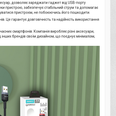
сесуар, дозволяє заряджати гаджет від USB-порту
еки пристрою, забезпечує стабільний струм та допомагає
уватися пристроєм, не побоюючись його пошкодити.
нів. Це гарантує довговічність та надійність використання
часних смартфонів. Компанія виробляє різні аксесуари,
від інших брендів своїм дизайном, що поєднує мінімалізм,