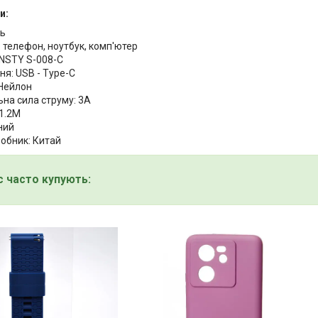
и:
ль
: телефон, ноутбук, комп'ютер
NSTY S-008-C
я: USB - Type-C
 Нейлон
на сила струму: 3A
1.2M
ний
робник: Китай
с часто купують: