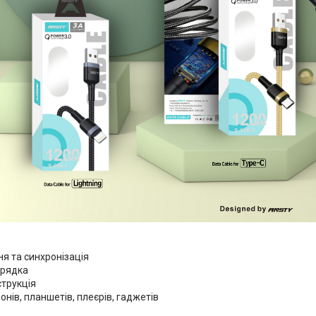
я та синхронізація
арядка
струкція
нів, планшетів, плеєрів, гаджетів