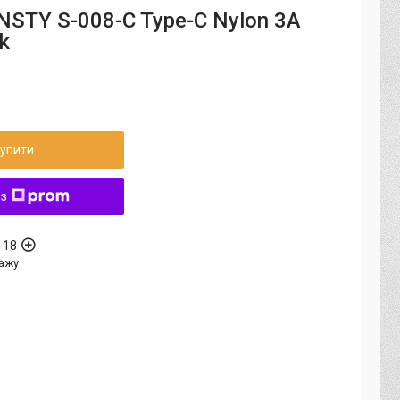
NSTY S-008-C Type-C Nylon 3A
k
упити
 з
-18
ажу