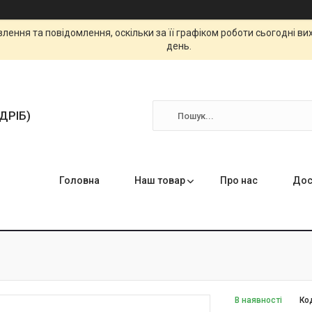
ення та повідомлення, оскільки за її графіком роботи сьогодні в
день.
ЗДРІБ)
Головна
Наш товар
Про нас
Дос
В наявності
Ко