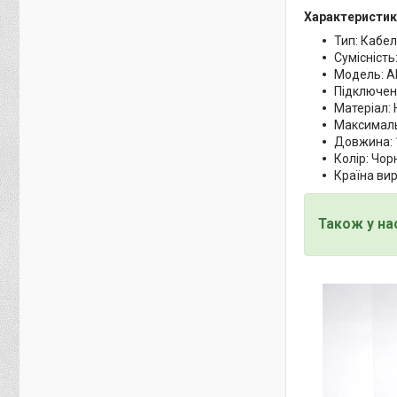
Характеристик
Тип: Кабе
Сумісність
Модель: A
Підключенн
Матеріал:
Максималь
Довжина: 
Колір: Чор
Країна ви
Також у на