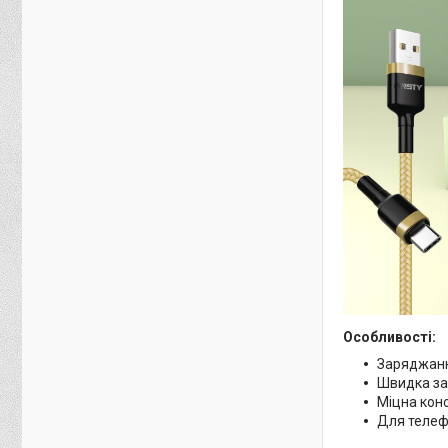
Особливості:
Заряджанн
Швидка з
Міцна кон
Для телефо