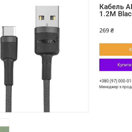
Кабель A
1.2M Blac
269 ₴
К
Купити
+380 (97) 000-01
Менеджер з прод