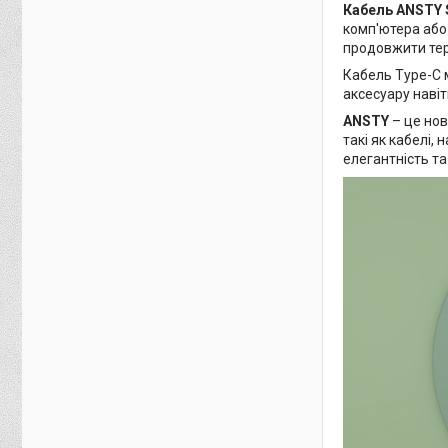
Кабель ANSTY S
комп'ютера або
продовжити тер
Кабель Type-C м
аксесуару навіт
ANSTY
– це нов
такі як кабелі,
елегантність та