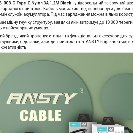
-008-C Type-C Nylon 3A 1.2M Black
- універсальний та зручний ак
 зарядного пристрою. Кабель має захист від перенапруги для безп
мін служби акумулятора. Під час заряджання можна вільно корист
ає міцну гнучку структуру, завдяки якій витримує до 10 000 переги
ь у найсуворіших умовах.
ий бренд, який пропонує стильні та функціональні аксесуари для су
 навушники, підставки, зарядні пристрої та ін. ANSTY відрізняється 
 креативність.