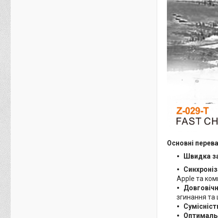
Основні перева
Швидка з
Синхроніз
Apple та ком
Довговічн
згинання та
Сумісніст
Оптималь