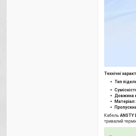
Технічні харак
Тип підкл
Сумісніст
Довжина 
Матеріал:
Пропускна
Кабель
ANSTY L
тривалий термі