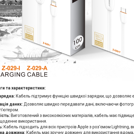
ги та характеристики:
арядка:
Кабель підтримує функцію швидкої зарядки, що дозволяє е
ація даних:
Дозволяє швидко передавати дані, включаючи фотограф
п’ютером.
ість:
Виготовлений з високоякісних матеріалів, кабель має підвище
 щоденне використання.
ь:
Кабель підходить для всіх пристроїв Apple з роз'ємом Lightning, в
на довжина:
Кабель має зручну довжину для використання вдома, в