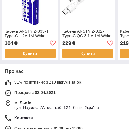
Кабель ANSTY Z-333-T
Кабель ANSTY Z-032-T
Кабе
Type-C 1.2A 1M White
Type-C QC 3.1 A 1M White
Type
104
229
219
₴
₴
Купити
Купити
Про нас
91% позитивних з 210 відгуків за рік
Працює з 02.04.2021
м. Львів
вул. Наукова 7А, оф. каб. 124, Львів, Україна
Контакти
Сьогодні працює з 09:00 до 19:00