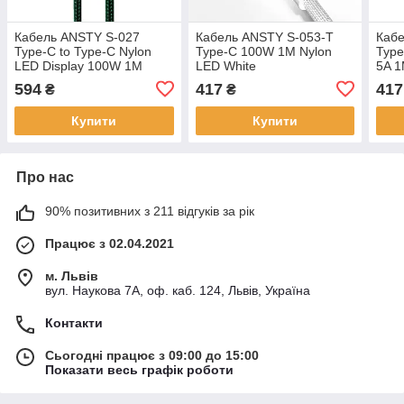
Кабель ANSTY S-027
Кабель ANSTY S-053-T
Кабе
Type-C to Type-C Nylon
Type-C 100W 1M Nylon
Type
LED Display 100W 1M
LED White
5A 1
Чорний
594
417
417
₴
₴
Купити
Купити
Про нас
90% позитивних з 211 відгуків за рік
Працює з 02.04.2021
м. Львів
вул. Наукова 7А, оф. каб. 124, Львів, Україна
Контакти
Сьогодні працює з 09:00 до 15:00
Показати весь графік роботи