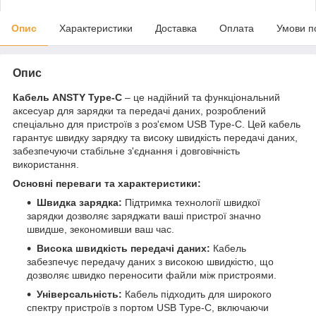
Опис
Характеристики
Доставка
Оплата
Умови п
Опис
Кабель ANSTY Type-C
– це надійний та функціональний
аксесуар для зарядки та передачі даних, розроблений
спеціально для пристроїв з роз'ємом USB Type-C. Цей кабель
гарантує швидку зарядку та високу швидкість передачі даних,
забезпечуючи стабільне з'єднання і довговічність
використання.
Основні переваги та характеристики:
Швидка зарядка:
Підтримка технології швидкої
зарядки дозволяє заряджати ваші пристрої значно
швидше, зекономивши ваш час.
Висока швидкість передачі даних:
Кабель
забезпечує передачу даних з високою швидкістю, що
дозволяє швидко переносити файли між пристроями.
Універсальність:
Кабель підходить для широкого
спектру пристроїв з портом USB Type-C, включаючи