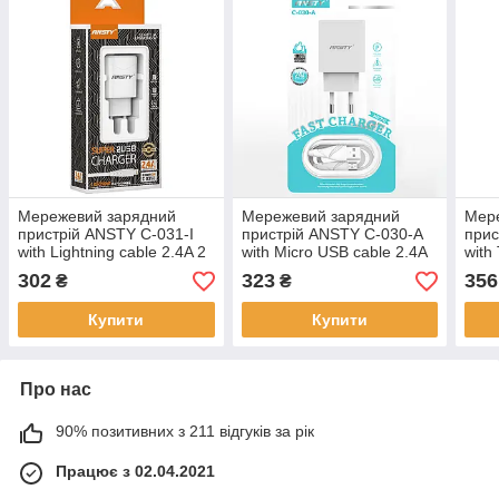
Мережевий зарядний
Мережевий зарядний
Мер
пристрій ANSTY C-031-I
пристрій ANSTY C-030-A
прис
with Lightning cable 2.4A 2
with Micro USB cable 2.4A
with
USB Білий
1 USB Білий
USB 
302
323
356
₴
₴
Купити
Купити
Про нас
90% позитивних з 211 відгуків за рік
Працює з 02.04.2021