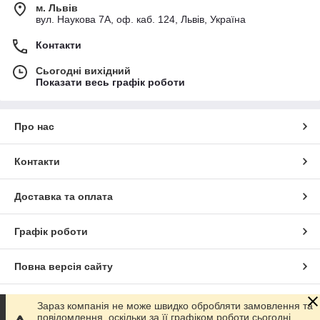
м. Львів
вул. Наукова 7А, оф. каб. 124, Львів, Україна
Контакти
Сьогодні вихідний
Показати весь графік роботи
Про нас
Контакти
Доставка та оплата
Графік роботи
Повна версія сайту
Сайт створено на маркетплейсі
Prom.ua
Зараз компанія не може швидко обробляти замовлення та
повідомлення, оскільки за її графіком роботи сьогодні