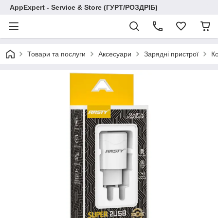
AppExpert - Service & Store (ГУРТ/РОЗДРІБ)
Товари та послуги
Аксесуари
Зарядні пристрої
К