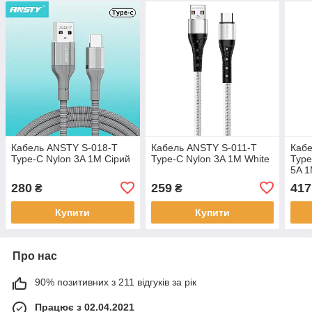
Кабель ANSTY S-018-T
Кабель ANSTY S-011-T
Кабе
Type-C Nylon 3A 1M Сірий
Type-C Nylon 3A 1M White
Type
5A 1
280
259
417
₴
₴
Купити
Купити
Про нас
90% позитивних з 211 відгуків за рік
Працює з 02.04.2021