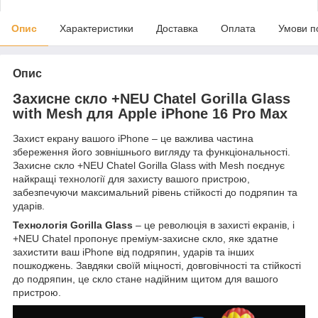
Опис
Характеристики
Доставка
Оплата
Умови п
Опис
Захисне скло +NEU Chatel Gorilla Glass
with Mesh для Apple iPhone 16 Pro Max
Захист екрану вашого iPhone – це важлива частина
збереження його зовнішнього вигляду та функціональності.
Захисне скло +NEU Chatel Gorilla Glass with Mesh поєднує
найкращі технології для захисту вашого пристрою,
забезпечуючи максимальний рівень стійкості до подряпин та
ударів.
Технологія Gorilla Glass
– це революція в захисті екранів, і
+NEU Chatel пропонує преміум-захисне скло, яке здатне
захистити ваш iPhone від подряпин, ударів та інших
пошкоджень. Завдяки своїй міцності, довговічності та стійкості
до подряпин, це скло стане надійним щитом для вашого
пристрою.