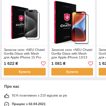
Захисне скло +NEU Chatel
Захисне скло +NEU Chatel
Захи
Gorilla Glass with Mesh
Gorilla Glass with Mesh
Gori
для Apple iPhone 15 Pro
для Apple iPhone 13/13
для 
Max Black
Pro/iPhone 14 Black
Blac
1 622
1 081
1 6
₴
₴
Купити
Купити
Про нас
91% позитивних з 210 відгуків за рік
Працює з 02.04.2021