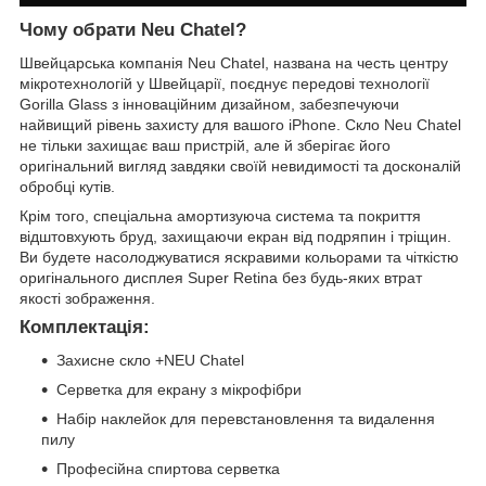
Чому обрати Neu Chatel?
Швейцарська компанія Neu Chatel, названа на честь центру
мікротехнологій у Швейцарії, поєднує передові технології
Gorilla Glass з інноваційним дизайном, забезпечуючи
найвищий рівень захисту для вашого iPhone. Скло Neu Chatel
не тільки захищає ваш пристрій, але й зберігає його
оригінальний вигляд завдяки своїй невидимості та досконалій
обробці кутів.
Крім того, спеціальна амортизуюча система та покриття
відштовхують бруд, захищаючи екран від подряпин і тріщин.
Ви будете насолоджуватися яскравими кольорами та чіткістю
оригінального дисплея Super Retina без будь-яких втрат
якості зображення.
Комплектація:
Захисне скло +NEU Chatel
Серветка для екрану з мікрофібри
Набір наклейок для перевстановлення та видалення
пилу
Професійна спиртова серветка