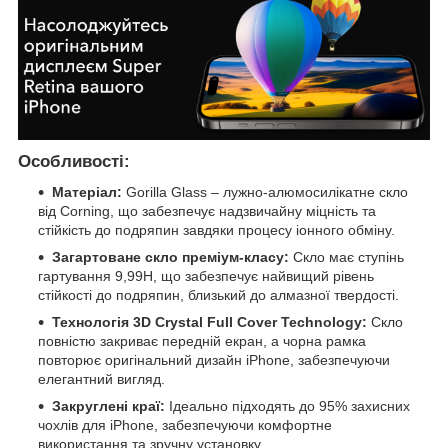
Особливості:
Матеріал:
Gorilla Glass – лужно-алюмосилікатне скло
від Corning, що забезпечує надзвичайну міцність та
стійкість до подряпин завдяки процесу іонного обміну.
Загартоване скло преміум-класу:
Скло має ступінь
гартування 9,99H, що забезпечує найвищий рівень
стійкості до подряпин, близький до алмазної твердості.
Технологія 3D Crystal Full Cover Technology:
Скло
повністю закриває передній екран, а чорна рамка
повторює оригінальний дизайн iPhone, забезпечуючи
елегантний вигляд.
Закруглені краї:
Ідеально підходять до 95% захисних
чохлів для iPhone, забезпечуючи комфортне
використання та зручну установку.