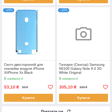
–10%
–10%
Скотч двосторонній для
Тачскрін (Сенсор) Samsung
поклейки модуля iPhone
N5100 Galaxy Note 8.0 3G
X/iPhone Xs Black
White Original
В наявності
В наявності
53,10
305,10
₴
₴
59 ₴
339 ₴
Купити
Купити
Показати ще