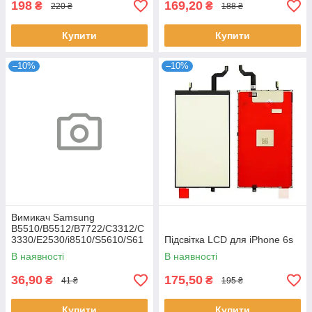
198
169,20
₴
₴
220 ₴
188 ₴
Купити
Купити
–10%
–10%
Вимикач Samsung
B5510/B5512/B7722/C3312/C
3330/E2530/i8510/S5610/S61
Підсвітка LCD для iPhone 6s
02
В наявності
В наявності
36,90
175,50
₴
₴
41 ₴
195 ₴
Купити
Купити