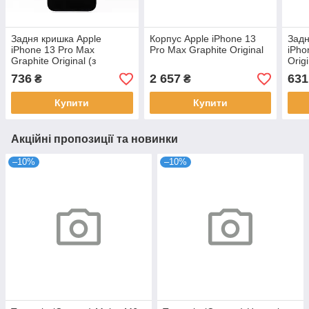
Задня кришка Apple
Корпус Apple iPhone 13
Задн
iPhone 13 Pro Max
Pro Max Graphite Original
iPho
Graphite Original (з
Orig
великим отвором для
отво
736
2 657
631
₴
₴
камери)
Купити
Купити
Акційні пропозиції та новинки
–10%
–10%