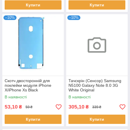
Купити
Купити
–10%
–10%
Скотч двосторонній для
Тачскрін (Сенсор) Samsung
поклейки модуля iPhone
N5100 Galaxy Note 8.0 3G
X/iPhone Xs Black
White Original
В наявності
В наявності
53,10
305,10
₴
₴
59 ₴
339 ₴
Купити
Купити