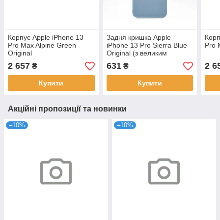
Корпус Apple iPhone 13
Задня кришка Apple
Корп
Pro Max Alpine Green
iPhone 13 Pro Sierra Blue
Pro 
Original
Original (з великим
отвором під камеру)
2 657
631
2 6
₴
₴
Купити
Купити
Акційні пропозиції та новинки
–10%
–10%