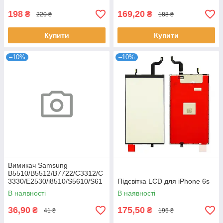
198
169,20
₴
₴
220 ₴
188 ₴
Купити
Купити
–10%
–10%
Вимикач Samsung
B5510/B5512/B7722/C3312/C
3330/E2530/i8510/S5610/S61
Підсвітка LCD для iPhone 6s
02
В наявності
В наявності
36,90
175,50
₴
₴
41 ₴
195 ₴