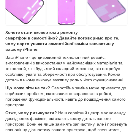
Хочете стати експертом з ремонту
смартфонів самостійно? Давайте поговоримо про те,
чому варто уникати самостійної заміни запчастин у
вашому iPhone
.
Ваш iPhone - це дивовижний технологічний девайс,
виготовлений з використанням найсучасніших матеріалів та
технологій, як і будь-який складний механізм, він потребує
особливої уваги та обережності при обслуговуванні. Кожна
деталь в ньому виконує важливу роль у його функціонуванні.
Що може піти не так?
Самостійна заміна може призвести до
серйозних проблем, включаючи несправності в роботі,
погіршення функціональності, навіть до пошкодження самого
пристрою.
Отже, чому ризикувати?
Наш сервісний центр має команду
досвідчених фахівців, які знають кожну деталь вашого
пристрою. Вони не лише замінять запчастину, але і проведуть
повноцінну діагностику вашого пристрою, щоб впевнитися,