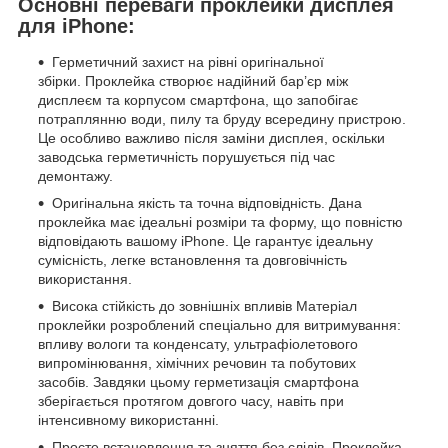
Основні переваги проклейки дисплея
для iPhone:
Герметичний захист на рівні оригінальної
збірки. Проклейка створює надійний бар’єр між
дисплеєм та корпусом смартфона, що запобігає
потраплянню води, пилу та бруду всередину пристрою.
Це особливо важливо після заміни дисплея, оскільки
заводська герметичність порушується під час
демонтажу.
Оригінальна якість та точна відповідність. Дана
проклейка має ідеальні розміри та форму, що повністю
відповідають вашому iPhone. Це гарантує ідеальну
сумісність, легке встановлення та довговічність
використання.
Висока стійкість до зовнішніх впливів Матеріал
проклейки розроблений спеціально для витримування:
впливу вологи та конденсату, ультрафіолетового
випромінювання, хімічних речовин та побутових
засобів. Завдяки цьому герметизація смартфона
зберігається протягом довгого часу, навіть при
інтенсивному використанні.
Просте встановлення та зняття без слідів. Проклейка