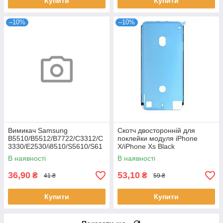
Купити
Купити
–10%
–10%
Вимикач Samsung
Скотч двосторонній для
B5510/B5512/B7722/C3312/C
поклейки модуля iPhone
3330/E2530/i8510/S5610/S61
X/iPhone Xs Black
02
В наявності
В наявності
36,90
53,10
₴
₴
41 ₴
59 ₴
Купити
Купити