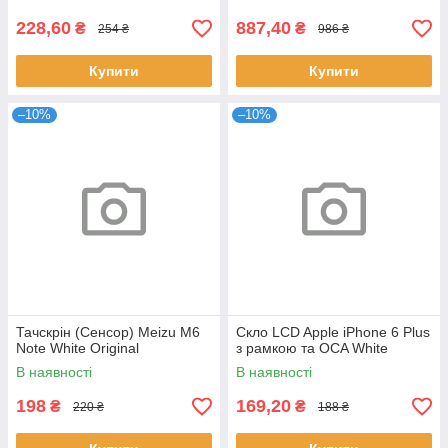
228,60
887,40
₴
₴
254 ₴
986 ₴
Купити
Купити
–10%
–10%
Тачскрін (Сенсор) Meizu M6
Скло LCD Apple iPhone 6 Plus
Note White Original
з рамкою та OCA White
В наявності
В наявності
198
169,20
₴
₴
220 ₴
188 ₴