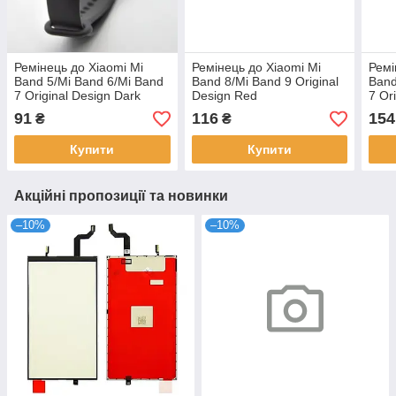
Ремінець до Xiaomi Mi
Ремінець до Xiaomi Mi
Ремі
Band 5/Mi Band 6/Mi Band
Band 8/Mi Band 9 Original
Band
7 Original Design Dark
Design Red
7 Or
Gray
Prid
91
116
154
₴
₴
Купити
Купити
Акційні пропозиції та новинки
–10%
–10%