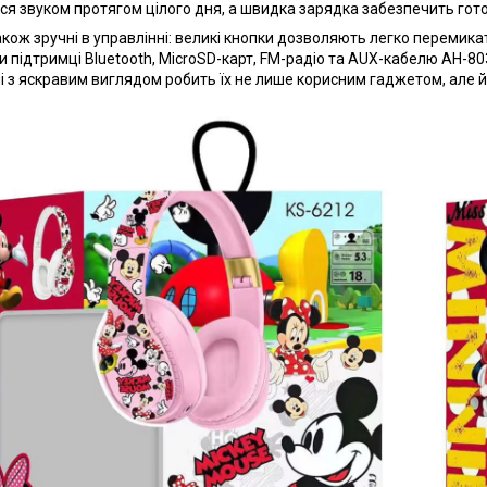
я звуком протягом цілого дня, а швидка зарядка забезпечить гото
кож зручні в управлінні: великі кнопки дозволяють легко перемика
и підтримці Bluetooth, MicroSD-карт, FM-радіо та AUX-кабелю AH-80
і з яскравим виглядом робить їх не лише корисним гаджетом, але й