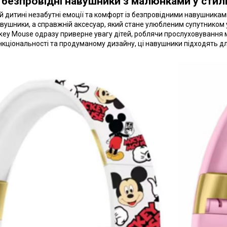
 безпровідні навушники з малюнками у стилі
й дитині незабутні емоції та комфорт із безпровідними навушникам
авушники, а справжній аксесуар, який стане улюбленим супутником 
ey Mouse одразу приверне увагу дітей, роблячи прослуховування 
кціональності та продуманому дизайну, ці навушники підходять для