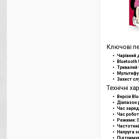
Ключові пе
Чарівний 
Bluetooth 
Тривалий 
Мультифун
Захист сл
Технічні ха
Версія Blu
Діапазон 
Час заряд
Час робот
Режими:
B
Частотний
Напруга з
Підтримув