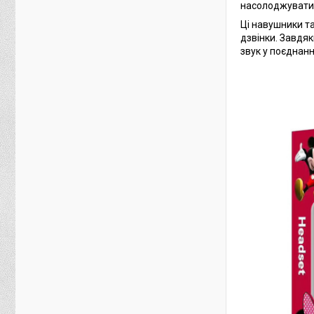
насолоджуватис
Ці навушники та
дзвінки. Завдяк
звук у поєднанн