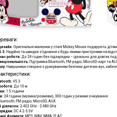
реваги:
дизайн:
Оригінальні малюнки у стилі Mickey Mouse подарують дітям р
5.3:
Надійне та швидке з'єднання з будь-якими пристроями на відста
час роботи:
До 24 годин без підзарядки – ідеально для довгих по
кціональність:
Підтримка Bluetooth, FM-радіо, MicroSD-карт та A
уху:
Навушники створені з урахуванням безпеки дитячих вух, забезп
рактеристики:
etooth:
V5.3
роботи:
До 10 м
ки:
1.5 години
и:
24 години (музика/розмови), 300 годин у режимі очікування
luetooth, FM-радіо, MicroSD, AUX
 діапазон:
2.402 GHz - 2.480 GHz
арядки:
DC 4.2-5.5V
ані формати:
MP3, WAV, WMA, FLAC