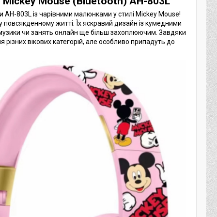
 Mickey Mouse (Bluetooth) AH-803L
и AH-803L із чарівними малюнками у стилі Mickey Mouse!
у повсякденному житті. Їх яскравий дизайн із кумедними
музики чи занять онлайн ще більш захоплюючим. Завдяки
 різних вікових категорій, але особливо припадуть до