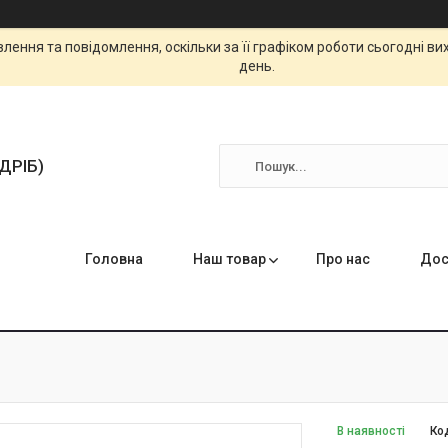
ення та повідомлення, оскільки за її графіком роботи сьогодні в
день.
ЗДРІБ)
Головна
Наш товар
Про нас
Дос
В наявності
Ко