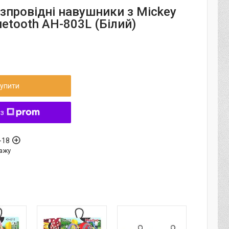
езпровідні навушники з Mickey
etooth AH-803L (Білий)
упити
 з
-18
ажу