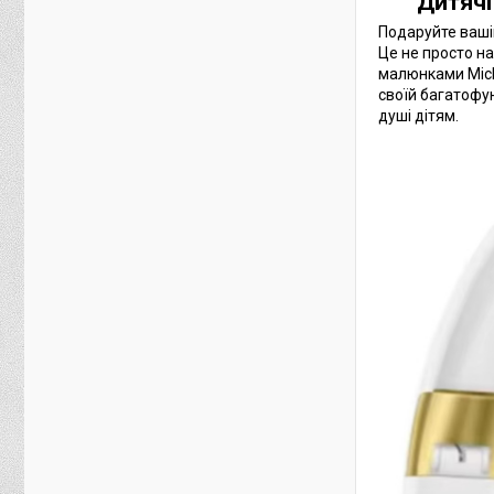
Дитячі
Подаруйте ваші
Це не просто н
малюнками Mick
своїй багатофун
душі дітям.