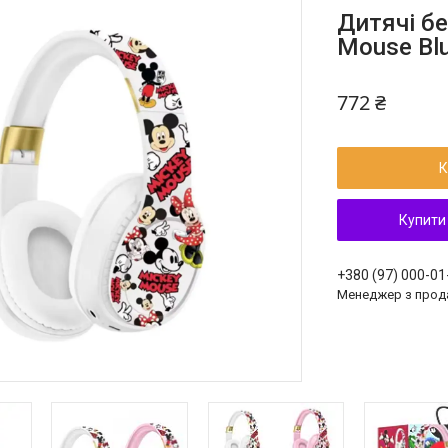
Дитячі б
Mouse Blu
772 ₴
К
Купити
+380 (97) 000-01
Менеджер з прод