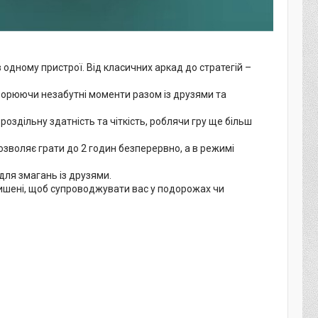
в одному пристрої. Від класичних аркад до стратегій –
ворюючи незабутні моменти разом із друзями та
здільну здатність та чіткість, роблячи гру ще більш
зволяє грати до 2 годин безперервно, а в режимі
для змагань із друзями.
 кишені, щоб супроводжувати вас у подорожах чи