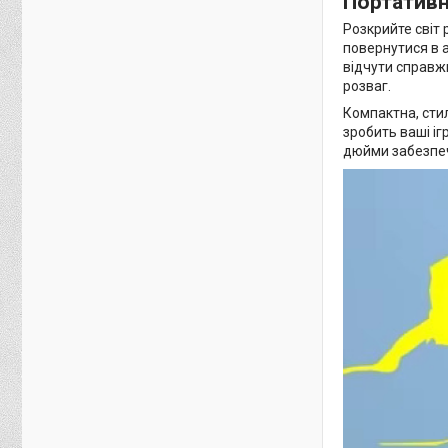
Портативн
Розкрийте світ
повернутися в 
відчути справж
розваг.
Компактна, сти
зробить ваші і
дюйми забезпеч