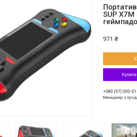
Портатив
SUP X7M 
геймпадо
971 ₴
К
Купити
+380 (97) 000-01
Менеджер з прод