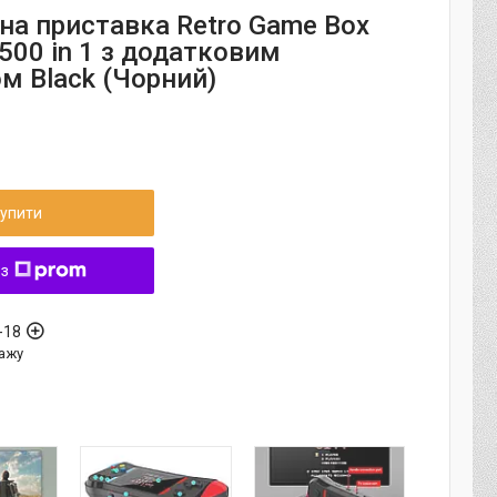
на приставка Retro Game Box
500 in 1 з додатковим
м Black (Чорний)
упити
 з
-18
ажу