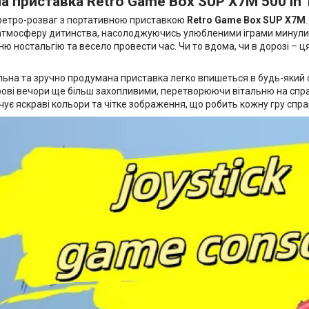
а приставка Retro Game Box SUP X7M 500 in
 ретро-розваг з портативною приставкою
Retro Game Box SUP X7M
атмосферу дитинства, насолоджуючись улюбленими іграми минулих
ню ностальгію та весело провести час. Чи то вдома, чи в дорозі –
льна та зручно продумана приставка легко впишеться в будь-який 
грові вечори ще більш захопливими, перетворюючи вітальню на спр
ує яскраві кольори та чітке зображення, що робить кожну гру спр