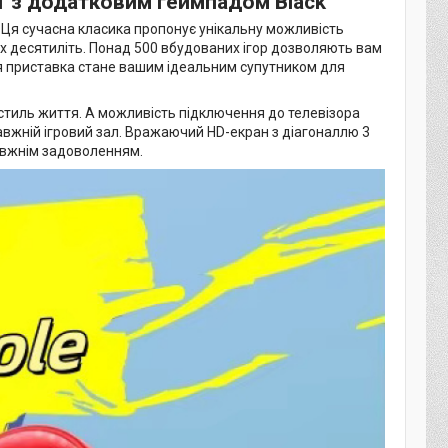
 1 з додатковим геймпадом Black
. Ця сучасна класика пропонує унікальну можливість
 десятиліть. Понад 500 вбудованих ігор дозволяють вам
 ця приставка стане вашим ідеальним супутником для
стиль життя. А можливість підключення до телевізора
авжній ігровий зал. Вражаючий HD-екран з діагоналлю 3
авжнім задоволенням.