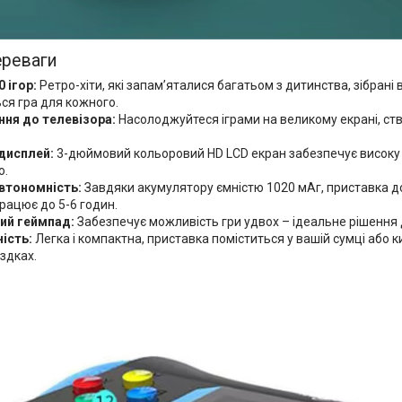
ереваги
 ігор:
Ретро-хіти, які запам’яталися багатьом з дитинства, зібрані 
ся гра для кожного.
ня до телевізора:
Насолоджуйтеся іграми на великому екрані, ст
дисплей:
3-дюймовий кольоровий HD LCD екран забезпечує високу ро
ю.
втономність:
Завдяки акумулятору ємністю 1020 мАг, приставка до
рацює до 5-6 годин.
ий геймпад:
Забезпечує можливість гри удвох – ідеальне рішення 
ість:
Легка і компактна, приставка поміститься у вашій сумці або
здках.