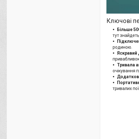
Ключові п
Більше 500
тут знайдеть
Підключен
родиною.
Яскравий 
привабливо
Тривала а
очікування п
Додатков
Портативн
тривалих пої