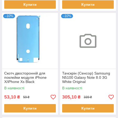
Купити
Купити
–10%
–10%
Скотч двосторонній для
Тачскрін (Сенсор) Samsung
поклейки модуля iPhone
N5100 Galaxy Note 8.0 3G
X/iPhone Xs Black
White Original
В наявності
В наявності
53,10
305,10
₴
₴
59 ₴
339 ₴
Купити
Купити