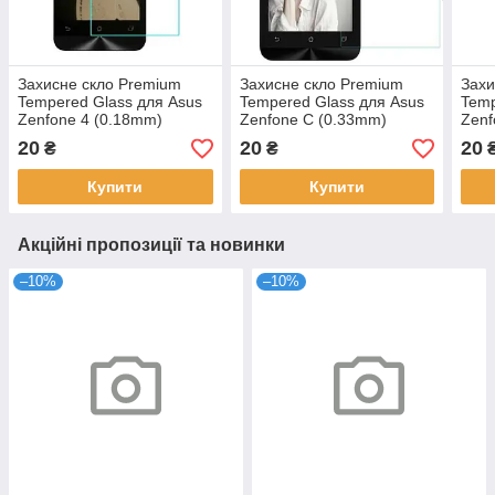
Захисне скло Premium
Захисне скло Premium
Захи
Tempered Glass для Asus
Tempered Glass для Asus
Temp
Zenfone 4 (0.18mm)
Zenfone C (0.33mm)
Zenf
20
20
20
₴
₴
Купити
Купити
Акційні пропозиції та новинки
–10%
–10%