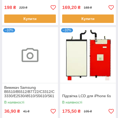
198
169,20
₴
₴
220 ₴
188 ₴
Купити
Купити
–10%
–10%
Вимикач Samsung
B5510/B5512/B7722/C3312/C
3330/E2530/i8510/S5610/S61
Підсвітка LCD для iPhone 6s
02
В наявності
В наявності
36,90
175,50
₴
₴
41 ₴
195 ₴