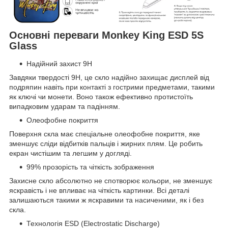
Основні переваги Monkey King ESD 5S
Glass
Надійний захист 9H
Завдяки твердості 9H, це скло надійно захищає дисплей від
подряпин навіть при контакті з гострими предметами, такими
як ключі чи монети. Воно також ефективно протистоїть
випадковим ударам та падінням.
Олеофобне покриття
Поверхня скла має спеціальне олеофобне покриття, яке
зменшує сліди відбитків пальців і жирних плям. Це робить
екран чистішим та легшим у догляді.
99% прозорість та чіткість зображення
Захисне скло абсолютно не спотворює кольори, не зменшує
яскравість і не впливає на чіткість картинки. Всі деталі
залишаються такими ж яскравими та насиченими, як і без
скла.
Технологія ESD (Electrostatic Discharge)