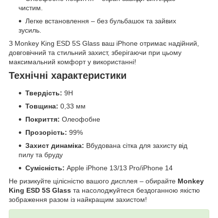
чистим.
Легке встановлення – без бульбашок та зайвих
зусиль.
З Monkey King ESD 5S Glass ваш iPhone отримає надійний,
довговічний та стильний захист, зберігаючи при цьому
максимальний комфорт у використанні!
Технічні характеристики
Твердість:
9H
Товщина:
0,33 мм
Покриття:
Олеофобне
Прозорість:
99%
Захист динаміка:
Вбудована сітка для захисту від
пилу та бруду
Сумісність:
Apple iPhone 13/13 Pro/iPhone 14
Не ризикуйте цілісністю вашого дисплея – обирайте
Monkey
King ESD 5S Glass
та насолоджуйтеся бездоганною якістю
зображення разом із найкращим захистом!