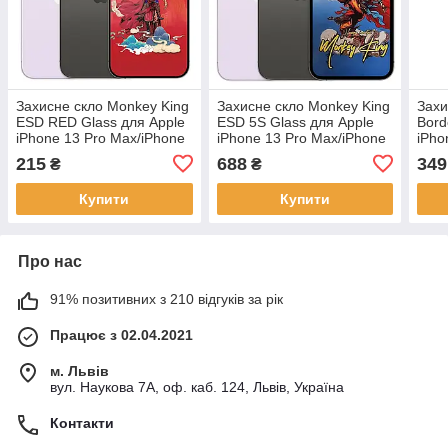
Захисне скло Monkey King
Захисне скло Monkey King
Захи
ESD RED Glass для Apple
ESD 5S Glass для Apple
Bord
iPhone 13 Pro Max/iPhone
iPhone 13 Pro Max/iPhone
iPho
14 Plus Black
14 Plus Black
14 P
215
688
349
₴
₴
Купити
Купити
Про нас
91% позитивних з 210 відгуків за рік
Працює з 02.04.2021
м. Львів
вул. Наукова 7А, оф. каб. 124, Львів, Україна
Контакти