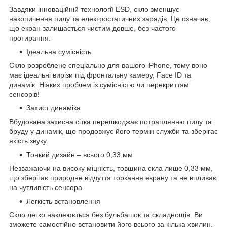
Завдяки інноваційній технології ESD, скло зменшує
накопичення пилу та електростатичних зарядів. Це означає,
що екран залишається чистим довше, без частого
протирання.
Ідеальна сумісність
Скло розроблене спеціально для вашого iPhone, тому воно
має ідеальні вирізи під фронтальну камеру, Face ID та
динамік. Ніяких проблем із сумісністю чи перекриттям
сенсорів!
Захист динаміка
Вбудована захисна сітка перешкоджає потраплянню пилу та
бруду у динамік, що продовжує його термін служби та зберігає
якість звуку.
Тонкий дизайн – всього 0,33 мм
Незважаючи на високу міцність, товщина скла лише 0,33 мм,
що зберігає природне відчуття торкання екрану та не впливає
на чутливість сенсора.
Легкість встановлення
Скло легко наклеюється без бульбашок та складнощів. Ви
зможете самостійно встановити його всього за кілька хвилин,