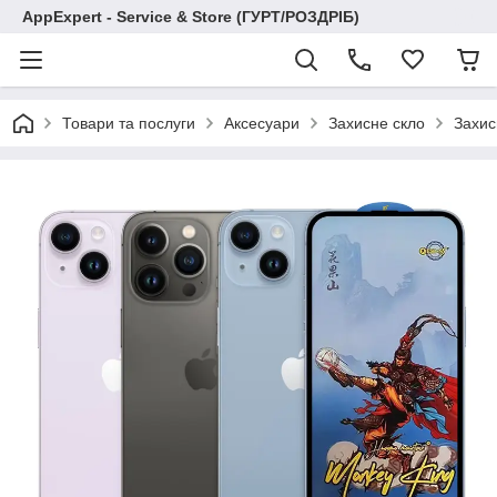
AppExpert - Service & Store (ГУРТ/РОЗДРІБ)
Товари та послуги
Аксесуари
Захисне скло
Захис