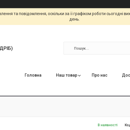
ення та повідомлення, оскільки за її графіком роботи сьогодні в
день.
ЗДРІБ)
Головна
Наш товар
Про нас
Дос
В наявності
Ко