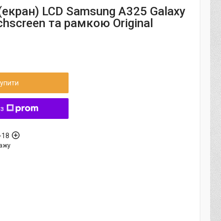
(екран) LCD Samsung A325 Galaxy
chscreen та рамкою Original
упити
 з
-18
ажу