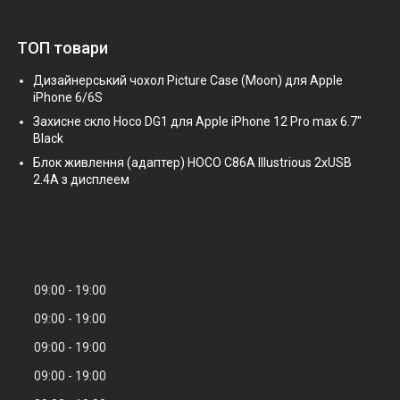
ТОП товари
Дизайнерський чохол Picture Case (Moon) для Apple
iPhone 6/6S
Захисне скло Hoco DG1 для Apple iPhone 12 Pro max 6.7"
Black
Блок живлення (адаптер) HOCO C86A Illustrious 2xUSB
2.4A з дисплеем
09:00
19:00
09:00
19:00
09:00
19:00
09:00
19:00