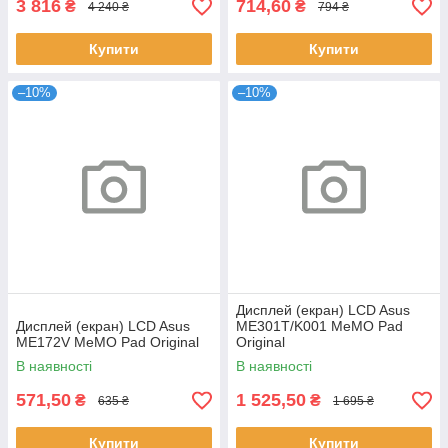
3 816
714,60
₴
₴
4 240 ₴
794 ₴
Купити
Купити
–10%
–10%
Дисплей (екран) LCD Asus
Дисплей (екран) LCD Asus
ME301T/K001 MeMO Pad
ME172V MeMO Pad Original
Original
В наявності
В наявності
571,50
1 525,50
₴
₴
635 ₴
1 695 ₴
Купити
Купити