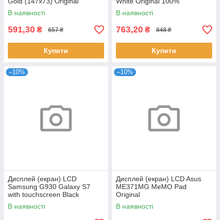
Gold (147x73) Original
White Original 100%
Refurbished
В наявності
В наявності
591,30
763,20
₴
₴
657 ₴
848 ₴
Купити
Купити
–10%
–10%
Дисплей (екран) LCD
Дисплей (екран) LCD Asus
Samsung G930 Galaxy S7
ME371MG MeMO Pad
with touchscreen Black
Original
Original
В наявності
В наявності