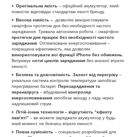
Оригінальна якість
– офіційний акумулятор, який
повністю відповідає стандартам якості бренду.
Висока ємність
–
дозволяє використовувати
смартфон протягом дня без необхідності частого
заряджання. Тривала автономна робота – смартфон
протягом дня працює без необхідності частого
заряджання
. Оптимізоване енергоспоживання –
покращена ефективність, яка дозволяє
використовувати всі функції iPhone без обмежень
.
Витримує
сотні циклів заряджання
без значної втрати
ємності.
Безпека та довговічність
.
Захист від перегріву
–
унікальна система контролю температури запобігає
перегріванню батареї.
Перезарядження та
перенапруга
– вбудований
контролер
енергоспоживання
запобігає виходу з ладу через
надлишковий струм.
Літій-іонна технологія
– в
ідсутність “ефекту
пам’яті”
– ви можете заряджати акумулятор у будь-
який момент, не боячись втрати ємності.
Повна сумісність
– спеціально розроблений для