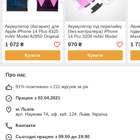
Акумулятор (батарея) для
Акумулятор під перепайку
Акум
Apple iPhone 14 Plus 4325
(без контролера) iPhone
підв
mAh/ Model A2850 Original
14 Pro 3200 mAh/ Model
MaxA
A2866 Original
14 P
1 072
970
1 7
₴
₴
A28
Купити
Купити
Про нас
91% позитивних з 211 відгуків за рік
Працює з 02.04.2021
м. Львів
вул. Наукова 7А, оф. каб. 124, Львів, Україна
Контакти
Сьогодні працює з 09:00 до 19:00