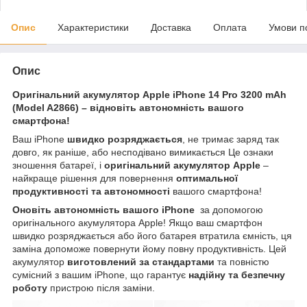
Опис
Характеристики
Доставка
Оплата
Умови п
Опис
Оригінальний акумулятор Apple iPhone 14 Pro 3200 mAh
(Model A2866)
– відновіть автономність вашого
смартфона!
Ваш iPhone
швидко розряджається
, не тримає заряд так
довго, як раніше, або несподівано вимикається Це ознаки
зношення батареї, і
оригінальний акумулятор Apple
–
найкраще рішення для повернення
оптимальної
продуктивності та автономності
вашого смартфона!
Оновіть автономність вашого iPhone
за допомогою
оригінального акумулятора Apple! Якщо ваш смартфон
швидко розряджається або його батарея втратила ємність, ця
заміна допоможе повернути йому повну продуктивність. Цей
акумулятор
виготовлений за стандартами
та повністю
сумісний з вашим iPhone, що гарантує
надійну та безпечну
роботу
пристрою після заміни.