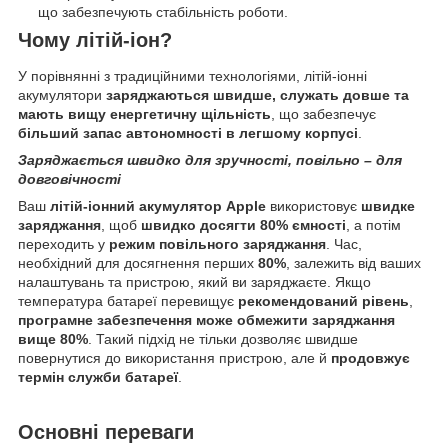
що забезпечують стабільність роботи.
Чому літій-іон?
У порівнянні з традиційними технологіями, літій-іонні
акумулятори
заряджаються швидше, служать довше та
мають вищу енергетичну щільність
, що забезпечує
більший запас автономності в легшому корпусі
.
Заряджається швидко для зручності, повільно – для
довговічності
Ваш
літій-іонний акумулятор Apple
використовує
швидке
заряджання
, щоб
швидко досягти 80% ємності
, а потім
переходить у
режим повільного заряджання
. Час,
необхідний для досягнення перших
80%
, залежить від ваших
налаштувань та пристрою, який ви заряджаєте. Якщо
температура батареї перевищує
рекомендований рівень
,
програмне забезпечення може обмежити заряджання
вище 80%
. Такий підхід не тільки дозволяє швидше
повернутися до використання пристрою, але й
продовжує
термін служби батареї
.
Основні переваги