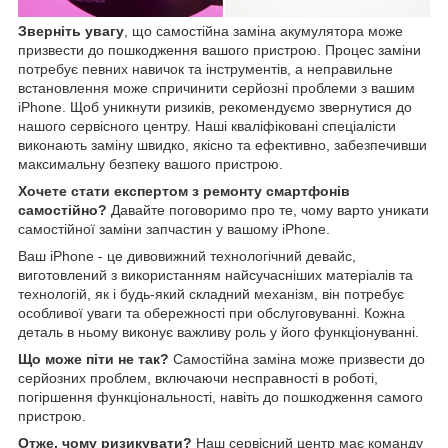
Зверніть увагу
, що самостійна заміна акумулятора може
призвести до пошкодження вашого пристрою. Процес заміни
потребує певних навичок та інструментів, а неправильне
встановлення може спричинити серйозні проблеми з вашим
iPhone. Щоб уникнути ризиків, рекомендуємо звернутися до
нашого сервісного центру. Наші кваліфіковані спеціалісти
виконають заміну швидко, якісно та ефективно, забезпечивши
максимальну безпеку вашого пристрою.
Хочете стати експертом з ремонту смартфонів
самостійно?
Давайте поговоримо про те, чому варто уникати
самостійної заміни запчастин у вашому iPhone.
Ваш iPhone - це дивовижний технологічний девайс,
виготовлений з використанням найсучасніших матеріалів та
технологій, як і будь-який складний механізм, він потребує
особливої уваги та обережності при обслуговуванні. Кожна
деталь в ньому виконує важливу роль у його функціонуванні.
Що може піти не так?
Самостійна заміна може призвести до
серйозних проблем, включаючи несправності в роботі,
погіршення функціональності, навіть до пошкодження самого
пристрою.
Отже, чому ризикувати?
Наш сервісний центр має команду