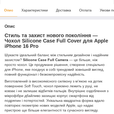
Опис
Характеристики
Доставка
Оплата
Умови п
Опис
Стиль та захист нового покоління —
Чохол Silicone Case Full Cover для Apple
iPhone 16 Pro
Шукаєте ідеальний баланс між стильним дизайном і надійним
захистом?
Silicone Case Full Camera
— це більше, ніж
просто чохол. Це продумане рішення, створене спеціально
для iPhone, яке поєднує в собі трендовий зовнішній вигляд,
повний функціонал і безкомпромісну надійність.
Виготовлений із високоякісного силікону з м'якою на дотик
поверхнею
Soft Touch
, чохол приємно лежить у руці, не
ковзає і не залишає відбитків пальців. Внутрішнє оздоблення з
мікрофібри дбайливо захищає корпус смартфона від
подряпин і потертостей. Унікальна квадратна форма вдало
повторює геометрію нових моделей Apple, що надає
пристрою ще більше елегантності та сучасного вигляду.