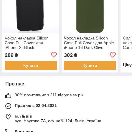
Чохол накладка Silicon
Чохол накладка Silicon
Силі
Case Full Cover для
Case Full Cover для Apple
накл
iPhone Xr Black
iPhone 16 Dark Olive
Came
Pine
289
302
₴
₴
Цін
Купити
Купити
Про нас
90% позитивних з 211 відгуків за рік
Працює з 02.04.2021
м. Львів
вул. Наукова 7А, оф. каб. 124, Львів, Україна
Контакти