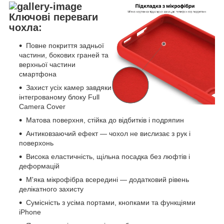
Ключові переваги
чохла:
Повне покриття задньої
частини, бокових граней та
верхньої частини
смартфона
Захист усіх камер завдяки
інтегрованому блоку Full
Camera Cover
Матова поверхня, стійка до відбитків і подряпин
Антиковзаючий ефект — чохол не вислизає з рук і
поверхонь
Висока еластичність, щільна посадка без люфтів і
деформацій
М'яка мікрофібра всередині — додатковий рівень
делікатного захисту
Сумісність з усіма портами, кнопками та функціями
iPhone