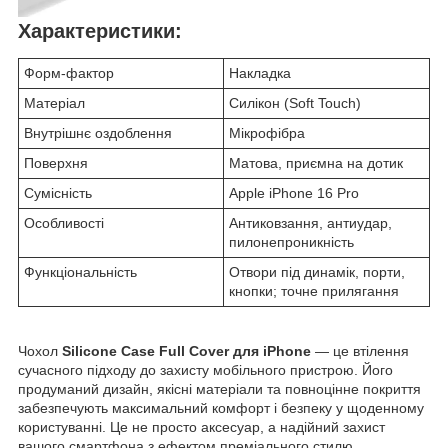
Характеристики:
Форм-фактор
Накладка
Матеріал
Силікон (Soft Touch)
Внутрішнє оздоблення
Мікрофібра
Поверхня
Матова, приємна на дотик
Сумісність
Apple iPhone 16 Pro
Особливості
Антиковзання, антиудар,
пилонепроникність
Функціональність
Отвори під динамік, порти,
кнопки; точне прилягання
Чохол
Silicone Case Full Cover для iPhone
— це втілення
сучасного підходу до захисту мобільного пристрою. Його
продуманий дизайн, якісні матеріали та повноцінне покриття
забезпечують максимальний комфорт і безпеку у щоденному
користуванні. Це не просто аксесуар, а надійний захист
вашого смартфона з ефектом преміального стилю.