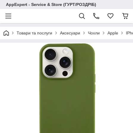
AppExpert - Service & Store (ГУРТ/РОЗДРІБ)
Товари та послуги
Аксесуари
Чохли
Apple
IPh