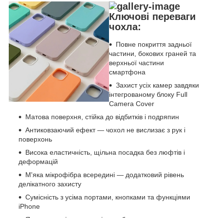
Ключові переваги
чохла:
Повне покриття задньої
частини, бокових граней та
верхньої частини
смартфона
Захист усіх камер завдяки
інтегрованому блоку Full
Camera Cover
Матова поверхня, стійка до відбитків і подряпин
Антиковзаючий ефект — чохол не вислизає з рук і
поверхонь
Висока еластичність, щільна посадка без люфтів і
деформацій
М'яка мікрофібра всередині — додатковий рівень
делікатного захисту
Сумісність з усіма портами, кнопками та функціями
iPhone