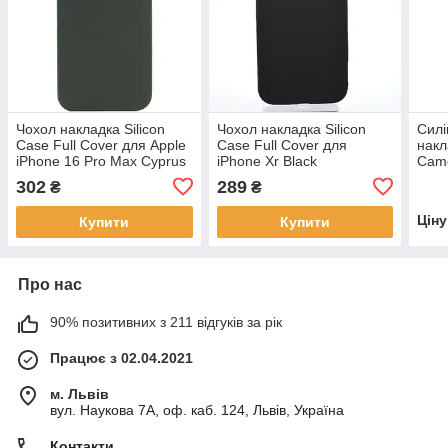
Чохол накладка Silicon
Чохол накладка Silicon
Силі
Case Full Cover для Apple
Case Full Cover для
накл
iPhone 16 Pro Max Cyprus
iPhone Xr Black
Came
Green
Pine
302
289
₴
₴
Цін
Купити
Купити
Про нас
90% позитивних з 211 відгуків за рік
Працює з 02.04.2021
м. Львів
вул. Наукова 7А, оф. каб. 124, Львів, Україна
Контакти