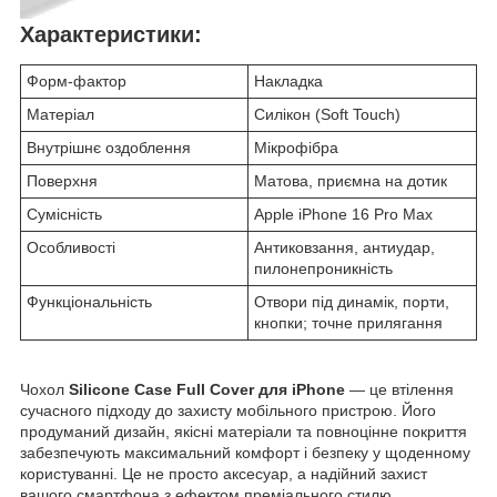
Характеристики:
Форм-фактор
Накладка
Матеріал
Силікон (Soft Touch)
Внутрішнє оздоблення
Мікрофібра
Поверхня
Матова, приємна на дотик
Сумісність
Apple iPhone 16 Pro Max
Особливості
Антиковзання, антиудар,
пилонепроникність
Функціональність
Отвори під динамік, порти,
кнопки; точне прилягання
Чохол
Silicone Case Full Cover для iPhone
— це втілення
сучасного підходу до захисту мобільного пристрою. Його
продуманий дизайн, якісні матеріали та повноцінне покриття
забезпечують максимальний комфорт і безпеку у щоденному
користуванні. Це не просто аксесуар, а надійний захист
вашого смартфона з ефектом преміального стилю.