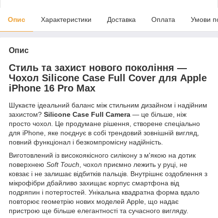
Опис
Характеристики
Доставка
Оплата
Умови п
Опис
Стиль та захист нового покоління —
Чохол Silicone Case Full Cover для Apple
iPhone 16 Pro Max
Шукаєте ідеальний баланс між стильним дизайном і надійним
захистом?
Silicone Case Full Camera
— це більше, ніж
просто чохол. Це продумане рішення, створене спеціально
для iPhone, яке поєднує в собі трендовий зовнішній вигляд,
повний функціонал і безкомпромісну надійність.
Виготовлений із високоякісного силікону з м'якою на дотик
поверхнею
Soft Touch
, чохол приємно лежить у руці, не
ковзає і не залишає відбитків пальців. Внутрішнє оздоблення з
мікрофібри дбайливо захищає корпус смартфона від
подряпин і потертостей. Унікальна квадратна форма вдало
повторює геометрію нових моделей Apple, що надає
пристрою ще більше елегантності та сучасного вигляду.