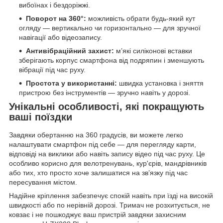
вибоїнах і бездоріжжі.
Поворот на 360°:
можливість обрати будь-який кут
огляду — вертикально чи горизонтально — для зручної
навігації або відеозапису.
Антивібраційний захист:
м’які силіконові вставки
зберігають корпус смартфона від подряпин і зменшують
вібрації під час руху.
Простота у використанні:
швидка установка і зняття
пристрою без інструментів — зручно навіть у дорозі.
Унікальні особливості, які покращують
ваші поїздки
Завдяки обертанню на 360 градусів, ви можете легко
налаштувати смартфон під себе — для перегляду карти,
відповіді на виклики або навіть запису відео під час руху. Це
особливо корисно для велотренувань, кур'єрів, мандрівників
або тих, хто просто хоче залишатися на зв’язку під час
пересування містом.
Надійне кріплення забезпечує спокій навіть при їзді на високій
швидкості або по нерівній дорозі. Тримач не розхитується, не
ковзає і не пошкоджує ваш пристрій завдяки захисним