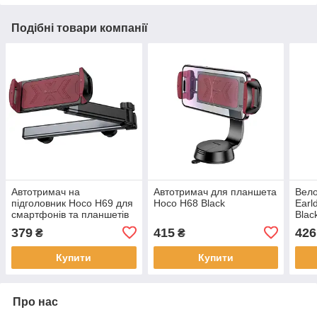
Подібні товари компанії
Автотримач на
Автотримач для планшета
Вело
підголовник Hoco H69 для
Hoco H68 Black
Earl
смартфонів та планшетів
Blac
Black
379
415
426
₴
₴
Купити
Купити
Про нас