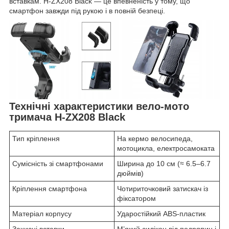
вставкам. H-ZX208 Black — це впевненість у тому, що
смартфон завжди під рукою і в повній безпеці.
Технічні характеристики вело-мото
тримача H-ZX208 Black
Тип кріплення
На кермо велосипеда,
мотоцикла, електросамоката
Сумісність зі смартфонами
Ширина до 10 см (≈ 6.5–6.7
дюймів)
Кріплення смартфона
Чотириточковий затискач із
фіксатором
Матеріал корпусу
Ударостійкий ABS-пластик