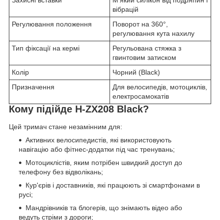
Захисні вставки
М’який силікон від подряпин і
вібрацій
Регулювання положення
Поворот на 360°,
регулювання кута нахилу
Тип фіксації на кермі
Регульована стяжка з
гвинтовим затиском
Колір
Чорний (Black)
Призначення
Для велосипедів, мотоциклів,
електросамокатів
Кому підійде H-ZX208 Black?
Цей тримач стане незамінним для:
Активних велосипедистів, які використовують
навігацію або фітнес-додатки під час тренувань;
Мотоциклістів, яким потрібен швидкий доступ до
телефону без відволікань;
Кур'єрів і доставників, які працюють зі смартфонами в
русі;
Мандрівників та блогерів, що знімають відео або
ведуть стріми з дороги;