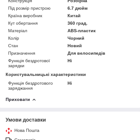
Конструкція
Розбірна
Під розмір пристрою
6.7 дюйм
Країна виробник
Китай
Кут обертання
360 град.
Матеріал
ABS-пластик
Колір
Чорний
Стан
Новий
Призначення
Для велосипедів
Функція бездротової
Ні
зарядки
Користувальницькі характеристики
Функція бездротового
Ні
заряджання
Приховати
Умови доставки
Нова Пошта
Самовивіз