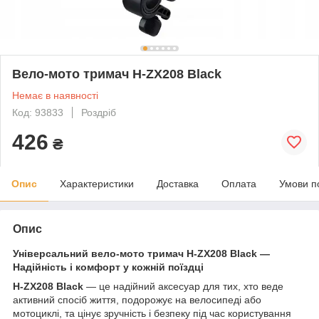
Вело-мото тримач H-ZX208 Black
Немає в наявності
Код: 93833
Роздріб
426
₴
Опис
Характеристики
Доставка
Оплата
Умови п
Опис
Універсальний вело-мото тримач H-ZX208 Black —
Надійність і комфорт у кожній поїздці
H-ZX208 Black
— це надійний аксесуар для тих, хто веде
активний спосіб життя, подорожує на велосипеді або
мотоциклі, та цінує зручність і безпеку під час користування