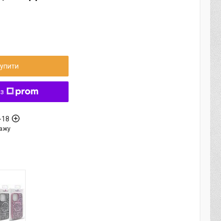
упити
 з
-18
ажу