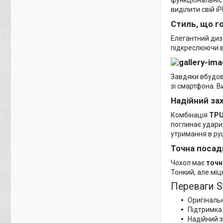
виділити свій i
Стиль, що г
Елегантний диз
підкреслюючи в
Завдяки вбудо
зі смартфона. 
Надійний за
Комбінація
TPU
поглинає удари
утримання в руц
Точна посад
Чохол має
точн
Тонкий, але міц
Переваги S
Оригіналь
Підтримка
Надійний з