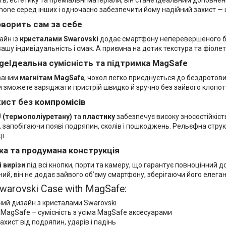
Phone серед інших і одночасно забезпечити йому надійний захист —
оворить сам за себе
айн із
кристалами Swarovski
додає смартфону неперевершеного бл
ашу індивідуальність і смак. А приємна на дотик текстура та фіол
Ідеальна сумісність та підтримка MagSafe
ваним
магнітам MagSafe
, чохол легко приєднується до бездротови
Ви зможете заряджати пристрій швидко й зручно без зайвого клопот
хист без компромісів
 (термополіуретану)
та
пластику
забезпечує високу зносостійкіст
, запобігаючи появі подряпин, сколів і пошкоджень. Рельєфна стру
і.
ка та продумана конструкція
і вирізи
під всі кнопки, порти та камеру, що гарантує повноцінний д
ний, він не додає зайвого об’єму смартфону, зберігаючи його елега
warovski Case with MagSafe:
ний дизайн з кристалами Swarovski
 MagSafe – сумісність з усіма MagSafe аксесуарами
ахист від подряпин, ударів і падінь