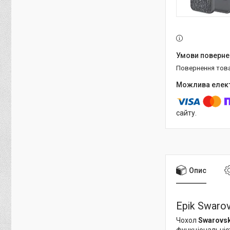
повернення тов
сайту.
Опис
Epik Swaro
Чохол
Swarovsk
функціональніст