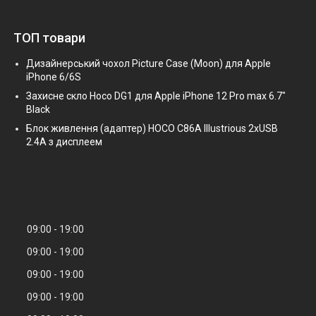
ТОП товари
Дизайнерський чохол Picture Case (Moon) для Apple
iPhone 6/6S
Захисне скло Hoco DG1 для Apple iPhone 12 Pro max 6.7"
Black
Блок живлення (адаптер) HOCO C86A Illustrious 2xUSB
2.4A з дисплеем
09:00
19:00
09:00
19:00
09:00
19:00
09:00
19:00