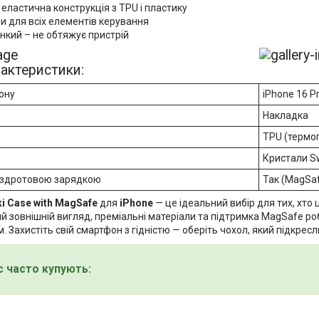
 еластична конструкція з TPU і пластику
зи для всіх елементів керування
онкий – не обтяжує пристрій
рактеристики:
ону
iPhone 16 P
Накладка
TPU (термоп
Кристали S
бездротовою зарядкою
Так (MagSa
i Case with MagSafe
для
iPhone
— це ідеальний вибір для тих, хто 
 зовнішній вигляд, преміальні матеріали та підтримка MagSafe ро
 Захистіть свій смартфон з гідністю — оберіть чохол, який підкресл
с часто купують: