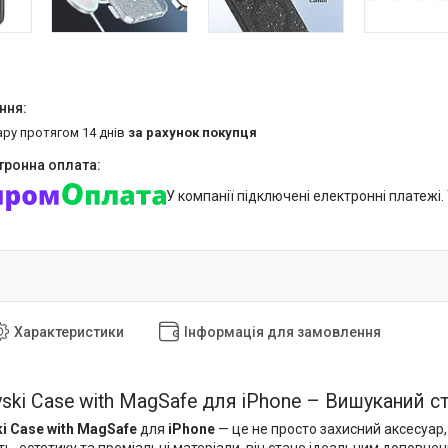
ару протягом 14 днів
за рахунок покупця
У компанії підключені електронні платежі
Характеристики
Інформація для замовлення
vski Case with MagSafe для iPhone – Вишуканий с
i Case with MagSafe
для
iPhone
— це не просто захисний аксесуар
ь, естетику та преміальні матеріали, він стане ідеальним доповне