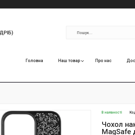
ЗДРІБ)
Головна
Наш товар
Про нас
Дос
В наявності
Ко
Чохол нак
MagSafe д