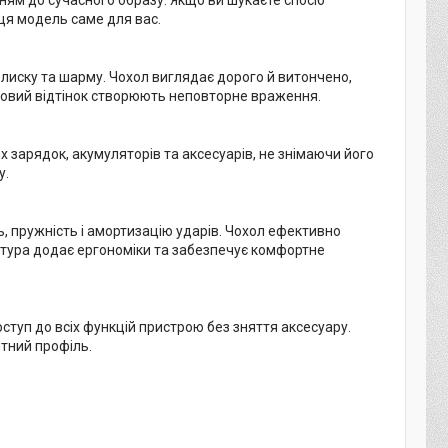
 ця модель саме для вас.
иску та шарму. Чохол виглядає дорого й витончено,
етовий відтінок створюють неповторне враження.
х зарядок, акумуляторів та аксесуарів, не знімаючи його
у.
ь, пружність і амортизацію ударів. Чохол ефективно
ктура додає ергономіки та забезпечує комфортне
оступ до всіх функцій пристрою без зняття аксесуару.
нтний профіль.