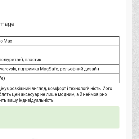
ro Max
оліуретан), пластик
warovski, підтримка MagSafe, рельєфний дизайн
fe)
цінує розкішний вигляд, комфорт і технологічність. Його
блять цей аксесуар не лише модним, а й неймовірно
ить вашу індивідуальність.