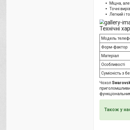
Міцна, але
Точні вирі
Легкий і т
Технічні ха
Модель телеф
Форм-фактор
Матеріал
Особливості
Сумісність з 
Чохол
Swarovsk
приголомшливий
функціональним.
Також у на