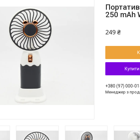
Портатив
250 mAh W
249 ₴
К
Купити
+380 (97) 000-01
Менеджер з прод