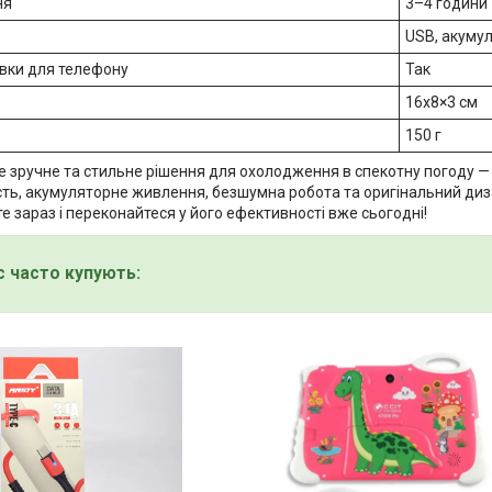
ня
3–4 години
USB, акуму
авки для телефону
Так
16х8×3 см
150 г
е зручне та стильне рішення для охолодження в спекотну погоду 
сть, акумуляторне живлення, безшумна робота та оригінальний диз
те зараз і переконайтеся у його ефективності вже сьогодні!
с часто купують: