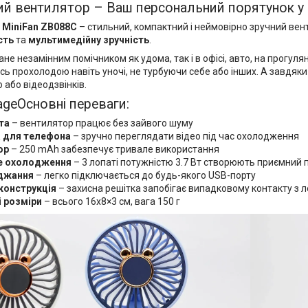
й вентилятор – Ваш персональний порятунок у 
о
MiniFan ZB088C
– стильний, компактний і неймовірно зручний вен
сть
та
мультимедійну зручність
.
ане незамінним помічником як удома, так і в офісі, авто, на прогуля
ь прохолодою навіть уночі, не турбуючи себе або інших. А завдяк
 або відеодзвінків.
Основні переваги:
та
– вентилятор працює без зайвого шуму
а для телефона
– зручно переглядати відео під час охолодження
ор
– 250 mAh забезпечує тривале використання
е охолодження
– 3 лопаті потужністю 3.7 Вт створюють приємний п
джання
– легко підключається до будь-якого USB-порту
конструкція
– захисна решітка запобігає випадковому контакту з 
 розміри
– всього 16х8×3 см, вага 150 г