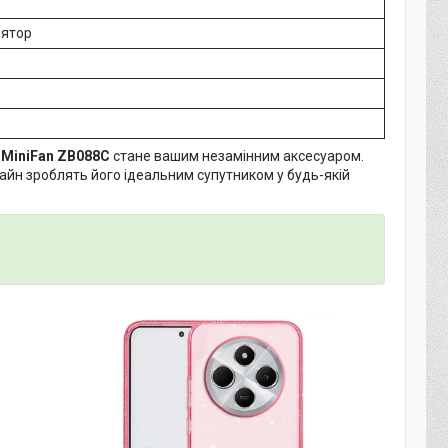
лятор
—
MiniFan ZB088C
стане вашим незамінним аксесуаром.
айн зроблять його ідеальним супутником у будь-якій