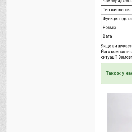
Час заряджан
Тип живлення
Функція підст
Розмір
Вага
Якщо ви шукаєт
Його компактні
ситуації. Замов
Також у на