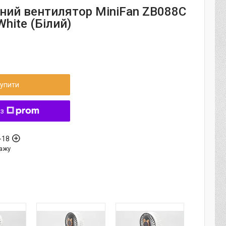
ний вентилятор MiniFan ZB088C
hite (Білий)
упити
 з
-18
ажу