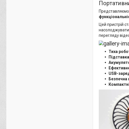
Портативни
Представляєм
функціональні
Цей пристрій ст
насолоджуватис
перегляду відео
Тиха робо
Підставк
Акумулят
Ефективн
USB-заря
Безпечна 
Компактні