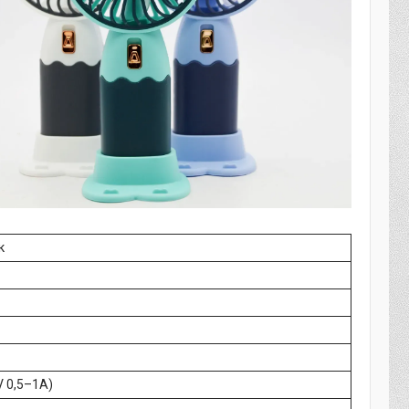
к
V 0,5–1A)