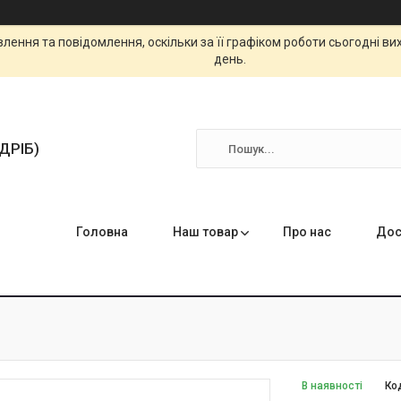
ення та повідомлення, оскільки за її графіком роботи сьогодні в
день.
ЗДРІБ)
Головна
Наш товар
Про нас
Дос
В наявності
Ко