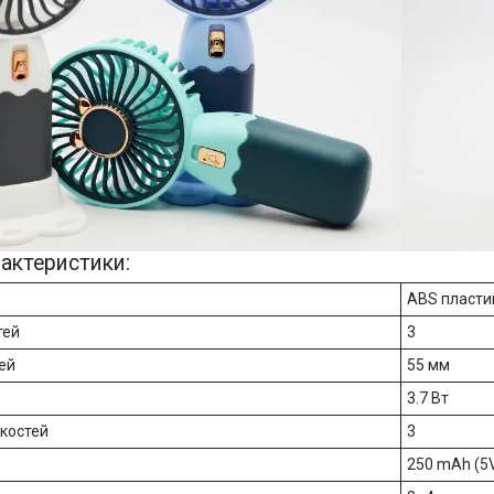
рактеристики:
ABS пласти
тей
3
ей
55 мм
3.7 Вт
дкостей
3
250 mAh (5