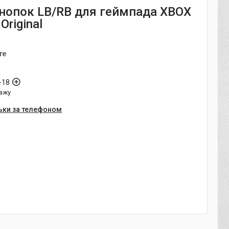
нопок LB/RB для геймпада XBOX
Original
те
-18
ажу
ьки за телефоном