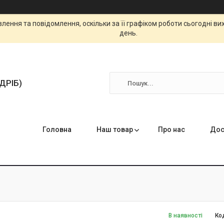
ення та повідомлення, оскільки за її графіком роботи сьогодні в
день.
ЗДРІБ)
Головна
Наш товар
Про нас
Дос
В наявності
Ко