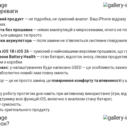
ереваги
ний продукт
— не підробка, не сумісний аналог. Ваш iPhone відраз
ях.
 та без прошивки
— ніяких маніпуляцій з мікросхемами, нічого не 
ься швидко та просто.
лки акумулятора
— після заміни не зʼявляється системне повідомл
iOS 18 і iOS 26
— сумісний з найновішими версіями прошивок, що г
ння Battery Health
— стан батареї, відсоток зносу, пікова продуктив
м з коробки.
юанс:
у налаштуваннях буде написано
USED
— це особливість захисн
бсолютно новий і має повну ємність.
р — це не просто заміна, це
повернення комфорту та впевненості
у 
у роботу протягом дня навіть при активному використанні (ігри, віде
дтримку всіх функцій iOS, включно з аналізом стану батареї;
 сумісність;
ть оригінального продукту.
іон?