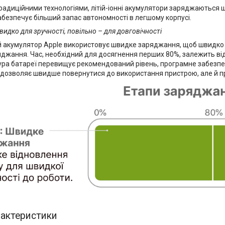
 традиційними технологіями, літій-іонні акумулятори заряджаютьс
абезпечує більший запас автономності в легшому корпусі.
идко для зручності, повільно – для довговічності
ий акумулятор Apple використовує швидке заряджання, щоб швидко 
яджання. Час, необхідний для досягнення перших 80%, залежить ві
ра батареї перевищує рекомендований рівень, програмне забезп
ки дозволяє швидше повернутися до використання пристрою, але й 
рактеристики