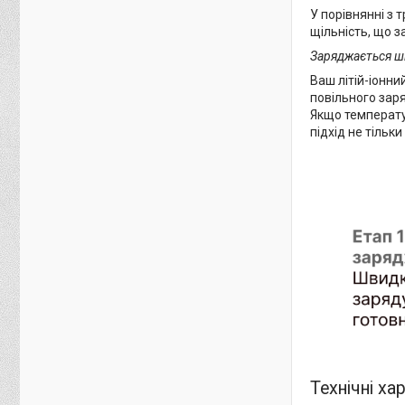
У порівнянні з
щільність, що з
Заряджається шв
Ваш літій-іонн
повільного зар
Якщо температу
підхід не тіль
Технічні ха