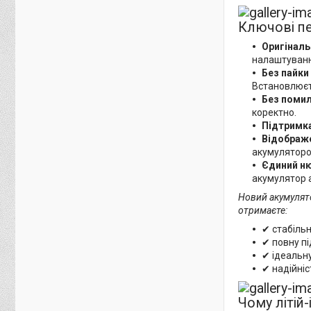
Ключові п
Оригіналь
налаштуванн
Без пайки
Встановлюєт
Без поми
коректно.
Підтримка 
Відображе
акумуляторо
Єдиний н
акумулятор а
Новий акумулято
отримаєте:
✔ стабільн
✔ повну пі
✔ ідеальну
✔ надійніс
Чому літій-