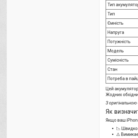
Тип акумулято
Тип
Ємність
Напруга
Потужність
Модель
Сумісність
Стан
Потреба в пай
Цей акумулятор 
Жодних обхідни
З оригінальною 
Як визначи
Якщо ваш iPhon
📉 Швидко 
⚠️ Вимикає