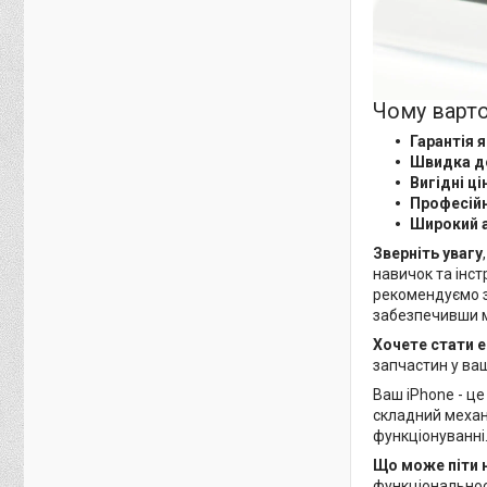
Чому варто
Гарантія я
Швидка д
Вигідні ці
Професійн
Широкий 
Зверніть увагу
навичок та інс
рекомендуємо зв
забезпечивши 
Хочете стати 
запчастин у ва
Ваш iPhone - це
складний механі
функціонуванні
Що може піти 
функціональнос