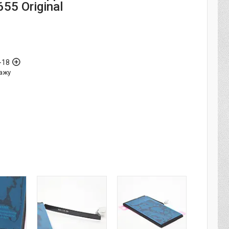
55 Original
-18
ажу