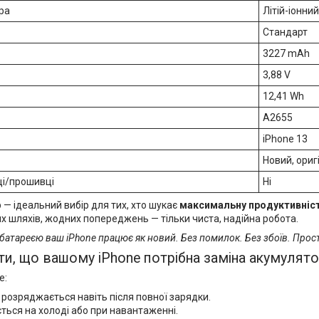
ра
Літій-іонний 
Стандарт
3227 mAh
3,88 V
12,41 Wh
A2655
iPhone 13
Новий, ориг
ці/прошивці
Ні
— ідеальний вибір для тих, хто шукає
максимальну продуктивніст
х шляхів, жодних попереджень — тільки чиста, надійна робота.
батареєю ваш iPhone працює як новий. Без помилок. Без збоїв. Прост
ти, що вашому iPhone потрібна заміна акумулят
e:
розряджається навіть після повної зарядки.
ться на холоді або при навантаженні.