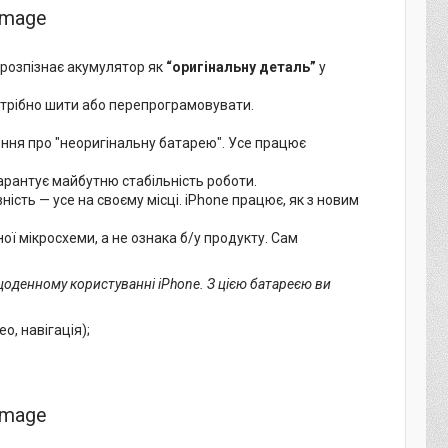
у розпізнає акумулятор як
“оригінальну деталь”
у
потрібно шити або перепрограмовувати.
ення про "неоригінальну батарею". Усе працює
арантує майбутню стабільність роботи.
ність — усе на своєму місці. iPhone працює, як з новим
ої мікросхеми, а не ознака б/у продукту. Сам
щоденному користуванні iPhone. З цією батареєю ви
о, навігація);