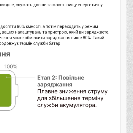
я швидше, служать довше та мають вищу енергетичну
досягти 80% ємності, а потім переходить у режим
д ваших налаштувань та пристрою, який ви заряджаєте.
ечення може обмежити заряджання вище 80%. Такий
продовжує термін служби батар