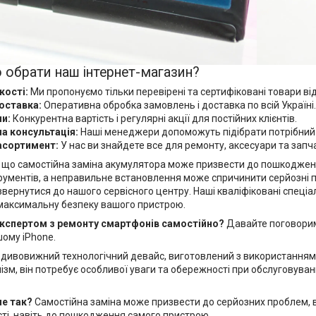
 обрати наш інтернет-магазин?
кості:
Ми пропонуємо тільки перевірені та сертифіковані товари від
оставка:
Оперативна обробка замовлень і доставка по всій Україні.
ни:
Конкурентна вартість і регулярні акції для постійних клієнтів.
а консультація:
Наші менеджери допоможуть підібрати потрібний то
асортимент:
У нас ви знайдете все для ремонту, аксесуари та зап
, що самостійна заміна акумулятора може призвести до пошкоджен
трументів, а неправильне встановлення може спричинити серйозні п
ернутися до нашого сервісного центру. Наші кваліфіковані спеціал
максимальну безпеку вашого пристрою.
експертом з ремонту смартфонів самостійно?
Давайте поговоримо
шому iPhone.
 дивовижний технологічний девайс, виготовлений з використанням н
зм, він потребує особливої уваги та обережності при обслуговуван
.
не так?
Самостійна заміна може призвести до серйозних проблем, в
ті, навіть до пошкодження самого пристрою.