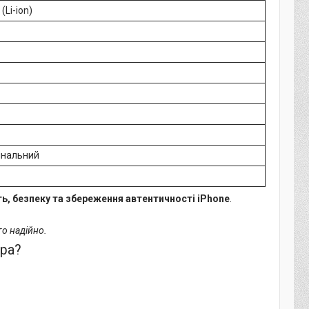
(Li-ion)
інальний
ь, безпеку та збереження автентичності iPhone
.
о надійно.
ора?