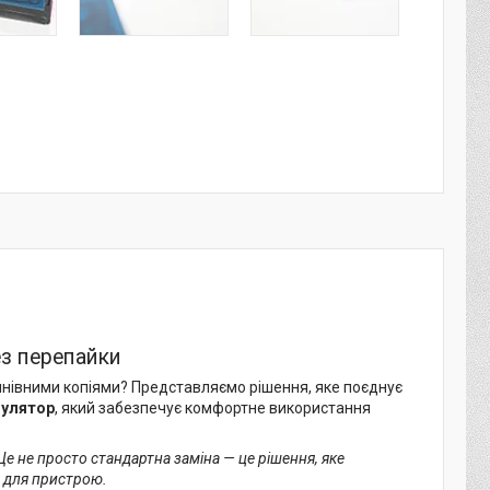
ез перепайки
умнівними копіями? Представляємо рішення, яке поєднує
мулятор
, який забезпечує комфортне використання
 Це не просто стандартна заміна — це рішення, яке
в для пристрою.