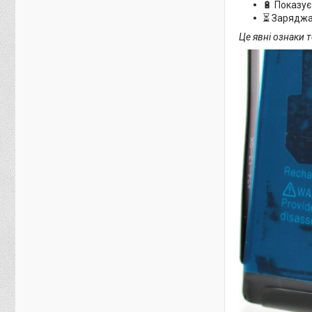
🔋 Показу
⏳ Заряджа
Це явні ознаки 