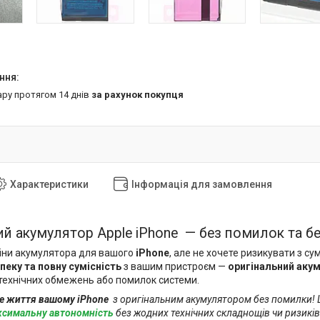
ару протягом 14 днів
за рахунок покупця
Характеристики
Інформація для замовлення
ий акумулятор Apple iPhone — без помилок та б
іни акумулятора для вашого
iPhone
, але не хочете ризикувати з с
зпеку та повну сумісність
з вашим пристроєм —
оригінальний аку
технічних обмежень або помилок системи.
е життя вашому iPhone
з
оригінальним акумулятором без помилки
!
ксимальну автономність
без жодних технічних складнощів чи ризикі