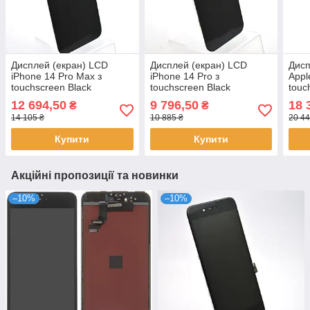
Дисплей (екран) LCD
Дисплей (екран) LCD
Дисп
iPhone 14 Pro Max з
iPhone 14 Pro з
Appl
touchscreen Black
touchscreen Black
touc
Refurbished
Refurbished
Orig
12 694,50
9 796,50
18 
₴
₴
Geni
14 105 ₴
10 885 ₴
20 44
Купити
Купити
Акційні пропозиції та новинки
–10%
–10%