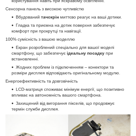
користування навіть при яскравому освітленні.
Сенсорна панель з високою чутливістю
Вбудований
тачскрін
миттєво реагує на ваші дотики.
Гладка та приємна на дотик поверхня забезпечує
комфорт при прокрутці та навігації.
100% сумісність з вашою моделлю
Екран розроблений спеціально для вашої моделі
смартфону, що забезпечує
ідеальну посадку
при
встановленні.
Жодних проблем із підключенням – конектори та
розміри дисплея відповідають оригінальному модулю.
Енергоефективність та довговічність
LCD-матриця споживає мінімум енергії, що позитивно
впливає на автономність вашого смартфона.
Захищений від вигорання пікселів, що продовжує
термін служби дисплея.