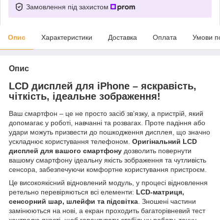
Замовлення під захистом
Опис
Характеристики
Доставка
Оплата
Умови п
Опис
LCD дисплей для iPhone – яскравість,
чіткість, ідеальне зображення!
Ваш смартфон – це не просто засіб зв’язку, а пристрій, який
допомагає у роботі, навчанні та розвагах. Проте падіння або
удари можуть призвести до пошкодження дисплея, що значно
ускладнює користування телефоном.
Оригінальний LCD
дисплей для вашого смартфону
дозволить повернути
вашому смартфону ідеальну якість зображення та чутливість
сенсора, забезпечуючи комфортне користування пристроєм.
Це високоякісний відновлений модуль, у процесі відновлення
ретельно перевіряються всі елементи:
LCD-матриця,
сенсорний шар, шлейфи та підсвітка
. Зношені частини
замінюються на нові, а екран проходить багаторівневий тест