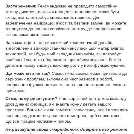
Застереження:
Рекомендуємо не проводити самостійну
заміну дисплея, оскільки процес встановлення може бути
складним та потребує спеціальних навичок. Для
забезпечення найкращої якості та безпеки заміни, ви можете
звернутися до нашого сервісного центру, де професіонали
якісно виконають ремонт.
Ваш смартфон - це дивовижний технологічний девайс,
виготовлений з використанням найсучасніших матеріалів та
технологій, як і будь-який складний механізм, він потребує
особливої уваги та обережності при обслуговуванні. Кожна
деталь в ньому виконує важливу роль у його функціонуванні.
Що може піти не так?
Самостійна заміна може призвести до
серйозних проблем, включаючи несправності в роботі,
погіршення функціональності, навіть до пошкодження самого
пристрою.
Отже, чому ризикувати?
Наш сервісний центр має команду
досвідчених фахівців, які знають кожну деталь вашого
пристрою. Вони не лише замінять запчастину, але і проведуть
повноцінну діагностику вашого пристрою, щоб впевнитися,
що все працює належним чином.
Не ризикуйте своїм смартфоном, довірте його ремонт