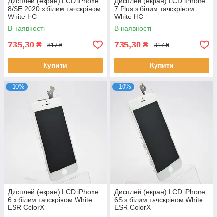
Дисплей (екран) LCD iPhone
Дисплей (екран) LCD iPhone
8/SE 2020 з білим тачскріном
7 Plus з білим тачскріном
White HC
White HC
В наявності
В наявності
735,30
735,30
₴
₴
817 ₴
817 ₴
Купити
Купити
–10%
–10%
Дисплей (екран) LCD iPhone
Дисплей (екран) LCD iPhone
6 з білим тачскріном White
6S з білим тачскріном White
ESR ColorX
ESR ColorX