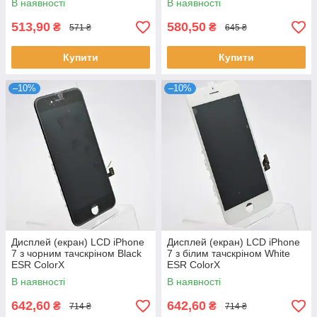
В наявності
В наявності
513,90
580,50
₴
₴
571 ₴
645 ₴
Купити
Купити
–10%
–10%
Дисплей (екран) LCD iPhone
Дисплей (екран) LCD iPhone
7 з чорним тачскріном Black
7 з білим тачскріном White
ESR ColorX
ESR ColorX
В наявності
В наявності
642,60
642,60
₴
₴
714 ₴
714 ₴