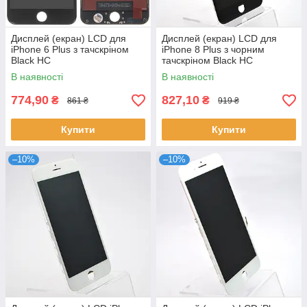
Дисплей (екран) LCD для
Дисплей (екран) LCD для
iPhone 6 Plus з тачскріном
iPhone 8 Plus з чорним
Black HC
тачскріном Black HC
В наявності
В наявності
774,90
827,10
₴
₴
861 ₴
919 ₴
Купити
Купити
–10%
–10%