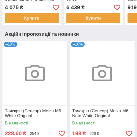
Original
(A2696/A3354/A3356)
touc
4 075
6 439
919
₴
₴
Original
A12
Купити
Купити
Акційні пропозиції та новинки
–10%
–10%
Тачскрін (Сенсор) Meizu M6
Тачскрін (Сенсор) Meizu M6
White Original
Note White Original
В наявності
В наявності
228,60
198
₴
₴
254 ₴
220 ₴