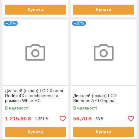
Купити
Купити
–10%
–10%
Дисплей (екран) LCD Xiaomi
Redmi 4X з touchscreen та
Дисплей (екран) LCD
рамкою White HC
Siemens A70 Original
В наявності
В наявності
1 215,90
56,70
₴
₴
1 351 ₴
63 ₴
Купити
Купити