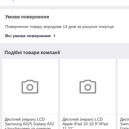
Умови повернення
Повернення товару впродовж 14 днів за рахунок покупця
Всі умови повернення
Подібні товари компанії
Дисплей (екран) LCD
Дисплей (екран) LCD
Дисп
Samsung A325 Galaxy A32
Apple iPad 10 10.9''/iPad
Sam
з touchscreen та рамкою
11 11''
Gala