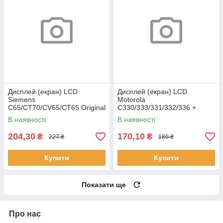
Дисплей (екран) LCD
Дисплей (екран) LCD
Siemens
Motorola
C65/CT70/CV65/CT65 Original
C330/333/331/332/336 +
клавіатурний модуль HC
В наявності
В наявності
204,30
170,10
₴
₴
227 ₴
189 ₴
Купити
Купити
Показати ще
Про нас