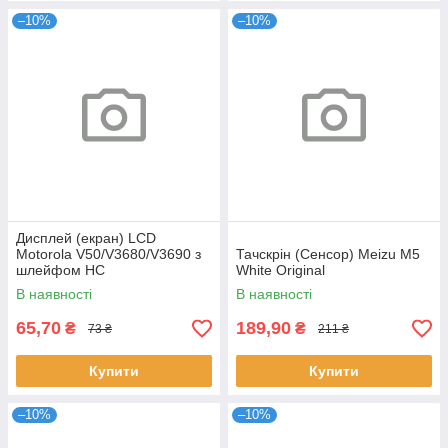
–10%
–10%
Дисплей (екран) LCD
Motorola V50/V3680/V3690 з
Тачскрін (Сенсор) Meizu M5
шлейфом HC
White Original
В наявності
В наявності
65,70
189,90
₴
₴
73 ₴
211 ₴
Купити
Купити
–10%
–10%